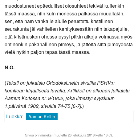
muodostuneet epäedulliset olosuhteet tekivät kuitenkin
tässä maassa, niin kuin monessa paikassa muuallakin,
sen, että näin vankalle alulle perustettu kristillinen
seurakunta jäi vähitellen kehityksessään niin takapajulle,
että kristinuskon ohessa pysyi pitkin aikoja voimassa myös
entinenkin pakanallinen pimeys, ja jätteitä siitä pimeydestä
vielä nytkin paljon tapaa tässä maassa.
N.O.
(
Teksti on julkaistu Ortodoksi.netin sivuilla PSHV:n
komitean kirjallisella luvalla. Artikkeli on alkuaan julkaistu
Aamun Koitossa nr. 9/1902, joka ilmestyi syyskuun
1.päivänä 1902, sivuilla 74-75 [6-7].
)
Luokka
:
Aamun Koitto
Sivua on viimeksi muutettu 26. elokuuta 2018 kello 18.59.