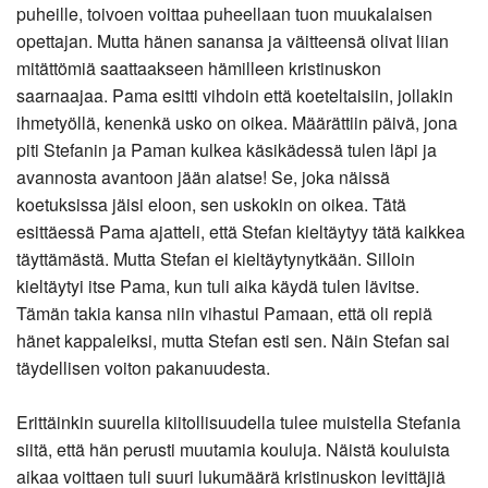
puheille, toivoen voittaa puheellaan tuon muukalaisen
opettajan. Mutta hänen sanansa ja väitteensä olivat liian
mitättömiä saattaakseen hämilleen kristinuskon
saarnaajaa. Pama esitti vihdoin että koeteltaisiin, jollakin
ihmetyöllä, kenenkä usko on oikea. Määrättiin päivä, jona
piti Stefanin ja Paman kulkea käsikädessä tulen läpi ja
avannosta avantoon jään alatse! Se, joka näissä
koetuksissa jäisi eloon, sen uskokin on oikea. Tätä
esittäessä Pama ajatteli, että Stefan kieltäytyy tätä kaikkea
täyttämästä. Mutta Stefan ei kieltäytynytkään. Silloin
kieltäytyi itse Pama, kun tuli aika käydä tulen lävitse.
Tämän takia kansa niin vihastui Pamaan, että oli repiä
hänet kappaleiksi, mutta Stefan esti sen. Näin Stefan sai
täydellisen voiton pakanuudesta.
Erittäinkin suurella kiitollisuudella tulee muistella Stefania
siitä, että hän perusti muutamia kouluja. Näistä kouluista
aikaa voittaen tuli suuri lukumäärä kristinuskon levittäjiä