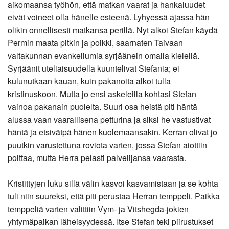
aikomaansa työhön, että matkan vaarat ja hankaluudet
eivät voineet olla hänelle esteenä. Lyhyessä ajassa hän
olikin onnellisesti matkansa perillä. Nyt alkoi Stefan käydä
Permin maata pitkin ja poikki, saarnaten Taivaan
valtakunnan evankeliumia syrjäänein omalla kielellä.
Syrjäänit uteliaisuudella kuuntelivat Stefania; ei
kulunutkaan kauan, kuin pakanoita alkoi tulla
kristinuskoon. Mutta jo ensi askeleilla kohtasi Stefan
vainoa pakanain puolelta. Suuri osa heistä piti häntä
alussa vaan vaarallisena petturina ja siksi he vastustivat
häntä ja etsivätpä hänen kuolemaansakin. Kerran olivat jo
puutkin varustettuna roviota varten, jossa Stefan aiottiin
polttaa, mutta Herra pelasti palvelijansa vaarasta.
Kristittyjen luku sillä välin kasvoi kasvamistaan ja se kohta
tuli niin suureksi, että piti perustaa Herran temppeli. Paikka
temppeliä varten valittiin Vym- ja Vitshegda-jokien
yhtymäpaikan läheisyydessä. Itse Stefan teki piirustukset