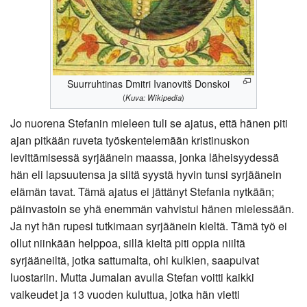
Suurruhtinas Dmitri Ivanovitš Donskoi
(
Kuva: Wikipedia
)
Jo nuorena Stefanin mieleen tuli se ajatus, että hänen piti
ajan pitkään ruveta työskentelemään kristinuskon
levittämisessä syrjäänein maassa, jonka läheisyydessä
hän eli lapsuutensa ja siitä syystä hyvin tunsi syrjäänein
elämän tavat. Tämä ajatus ei jättänyt Stefania nytkään;
päinvastoin se yhä enemmän vahvistui hänen mielessään.
Ja nyt hän rupesi tutkimaan syrjäänein kieltä. Tämä työ ei
ollut niinkään helppoa, sillä kieltä piti oppia niiltä
syrjääneiltä, jotka sattumalta, ohi kulkien, saapuivat
luostariin. Mutta Jumalan avulla Stefan voitti kaikki
vaikeudet ja 13 vuoden kuluttua, jotka hän vietti