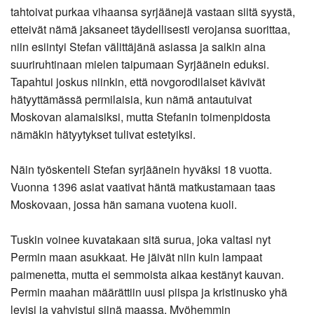
tahtoivat purkaa vihaansa syrjäänejä vastaan siitä syystä,
etteivät nämä jaksaneet täydellisesti verojansa suorittaa,
niin esiintyi Stefan välittäjänä asiassa ja saikin aina
suuriruhtinaan mielen taipumaan Syrjäänein eduksi.
Tapahtui joskus niinkin, että novgorodilaiset kävivät
hätyyttämässä permilaisia, kun nämä antautuivat
Moskovan alamaisiksi, mutta Stefanin toimenpidosta
nämäkin hätyytykset tulivat estetyiksi.
Näin työskenteli Stefan syrjäänein hyväksi 18 vuotta.
Vuonna 1396 asiat vaativat häntä matkustamaan taas
Moskovaan, jossa hän samana vuotena kuoli.
Tuskin voinee kuvatakaan sitä surua, joka valtasi nyt
Permin maan asukkaat. He jäivät niin kuin lampaat
paimenetta, mutta ei semmoista aikaa kestänyt kauvan.
Permin maahan määrättiin uusi piispa ja kristinusko yhä
levisi ja vahvistui siinä maassa. Myöhemmin