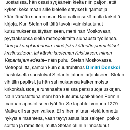
luostarissa, hän osasi syrjäänein kieltä niin paljon, että
kykeni keksimään sille kielelle erityiset kirjaimet ja
kääntämään suuren osan Raamattua sekä muita tärkeitä
kirjoja. Kun Stefan oli tällä tavoin valmistautunut
kutsumuksensa täyttämiseen, meni hän Moskovaan,
pyytääksensä siellä metropoliitalta siunausta työllensä.
”Jompi kumpi kahdesta: minä joko käännän permaläiset
kristinuskoon, tai kärsin kuoleman Kristuksen, minun
Vapahtajani edestä
– näin puhui Stefan Moskovassa.
Metropoliitta, samoin kuin suuriruhtinas
Dimitri Donskoi
ihastuksella suostuivat Stefanin jaloon tarjoukseen. Stefan
vihittiin papiksi, ja hän sai mukaansa kaikenmoista
kirkonkalustoa ja ruhtinaalta sai sitä paitsi suojeluskirjan.
Näin varustettuna meni hän kutsumuspaikalleen Permin
maahan apostoliseen työhön. Se tapahtui vuonna 1379.
Matka oli sangen vaikea. Ei siihen aikaan vielä tunnettu
nykyisiä maanteitä, vaan täytyi astua läpi salojen, poikki
soitten ja rämeitten, mutta Stefan oli niin innostunut