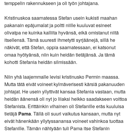
temppelin rakennukseen ja oli työn johtajana.
Kristinuskoa saarnatessa Stefan usein kukisti maahan
pakanain epäjumalat ja poltti niille kuuluvat esineet
olivatpa ne kuinka kalliita hyvänsä, eikä omistanut niitä
itsellensä. Tämä suuresti ihmetytti syrjäänejä, sillä he
näkivät, että Stefan, oppia saarnatessaan, ei katsonut
omaa hyötyänsä, niin kuin heidän tietäjänsä. Ja tämä
kohotti Stefania heidän silmissään.
Niin yhä laajemmalle levisi kristinusko Permin maassa.
Mutta tätä eivät voineet kylmäverisesti kärsiä pakanuuden
johtajat. He usein yllyttivät kansaa Stefania vastaan, mutta
heidän äänensä oli nyt jo liiaksi heikko saadakseen voittoa
Stefanista. Erittäinkin vihainen oli Stefanille eräs kuuluisa
tietäjä
Pama
. Tällä oli suuri vaikutus kansaan, mutta nyt
eivät hänenkään yllytyssanansa voineet vahinkoa tuottaa
Stefanille. Tämän nähtyään tuli Pama itse Stefanin