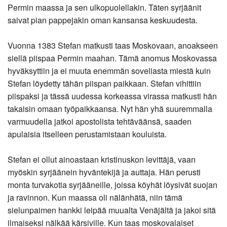
Permin maassa ja sen ulkopuolellakin. Täten syrjäänit
saivat pian pappejakin oman kansansa keskuudesta.
Vuonna 1383 Stefan matkusti taas Moskovaan, anoakseen
siellä piispaa Permin maahan. Tämä anomus Moskovassa
hyväksyttiin ja ei muuta enemmän soveliasta miestä kuin
Stefan löydetty tähän piispan paikkaan. Stefan vihittiin
piispaksi ja tässä uudessa korkeassa virassa matkusti hän
takaisin omaan työpaikkaansa. Nyt hän yhä suuremmalla
varmuudella jatkoi apostolista tehtäväänsä, saaden
apulaisia itselleen perustamistaan kouluista.
Stefan ei ollut ainoastaan kristinuskon levittäjä, vaan
myöskin syrjäänein hyväntekijä ja auttaja. Hän perusti
monta turvakotia syrjääneille, joissa köyhät löysivät suojan
ja ravinnon. Kun maassa oli nälänhätä, niin tämä
sielunpaimen hankki leipää muualta Venäjältä ja jakoi sitä
ilmaiseksi nälkää kärsiville. Kun taas moskovalaiset