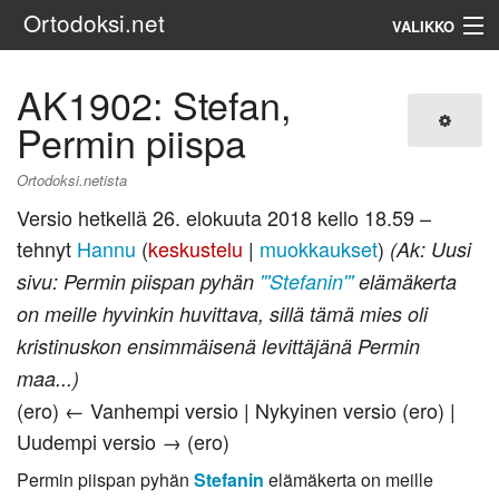
Ortodoksi.net
VALIKKO
Ortodoksinen kirkko
AK1902: Stefan,
Permin piispa
Haku
Ortodoksi.netista
Versio hetkellä 26. elokuuta 2018 kello 18.59 –
tehnyt
Hannu
(
keskustelu
|
muokkaukset
)
(Ak: Uusi
sivu: Permin piispan pyhän
'''Stefanin'''
elämäkerta
on meille hyvinkin huvittava, sillä tämä mies oli
kristinuskon ensimmäisenä levittäjänä Permin
maa...)
(ero) ← Vanhempi versio | Nykyinen versio (ero) |
Uudempi versio → (ero)
Permin piispan pyhän
Stefanin
elämäkerta on meille