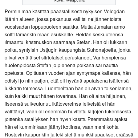
Permin maa käsittää pääasiallisesti nykyisen Vologdan
läänin alueen, jossa pakanuus vallitsi neljännentoista
vuosisadan loppupuoleen saakka. Mutta Jumalan armo
koitti tämänkin maan asukkaille. Heidän keskuuteensa
ilmaantui kristinuskon saarnaaja Stefan. Hän oli lukkarin
poika, syntyisin Ustjugin kaupungista Suhonajoella, jonka
olivat venäläiset siirtolaiset perustaneet, Vanhempiensa
huolenpidosta Stefan jo pienenä poikana sai nauttia
opetusta. Opittuaan vuoden ajan syntymäpaikallansa, hän
edistyi jo niin paljon, että oli hyvänä apulaisena isällensä
lukkarin toimessa. Luonteeltaan hän oli aivan toisenlainen,
kuin kaikki muut hänen toverinsa. Hän oli aina hiljainen,
itseensä sulkeutunut. Ikätovereinsa leikeistä ei hän
välittänyt, vaan oli enemmän huvitettu kirjojen lukemisesta,
joittenka sisällyksen hän hyvin käsitti. Pitemmäksi ajaksi
hän ei kumminkaan jäänyt kotiinsa, vaan meni kohta
Rostovin kaupunkiin ja teki siellä munkkilupaukset eräässä