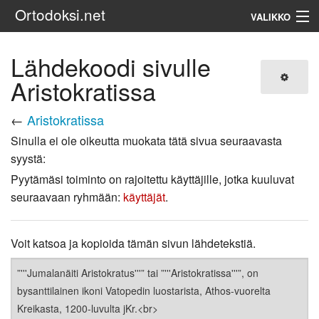
Ortodoksi.net
VALIKKO
Ortodoksinen kirkko
Lähdekoodi sivulle
Aristokratissa
Haku
←
Aristokratissa
Sinulla ei ole oikeutta muokata tätä sivua seuraavasta
syystä:
Pyytämäsi toiminto on rajoitettu käyttäjille, jotka kuuluvat
seuraavaan ryhmään:
käyttäjät
.
Voit katsoa ja kopioida tämän sivun lähdetekstiä.