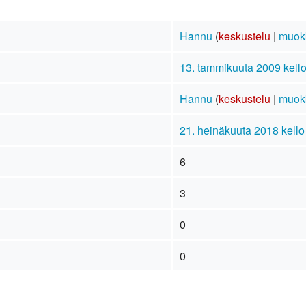
Hannu
(
keskustelu
|
muok
13. tammikuuta 2009 kell
Hannu
(
keskustelu
|
muok
21. heinäkuuta 2018 kello
6
3
0
0