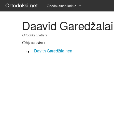
Ortodoksi.net
Ortodoksinen kirkko
Tietopankki
Daavid Garedžala
Liturgiset tekstit
Ortodoksi.netista
Opetuspuheet
Ohjaussivu
Ohjaus sivulle:
Davith Garedžilainen
Kirkkohistoria
Etiikka
Uskonoppi
Kirkkotaide
Pyhät ihmiset
Suomen kirkko