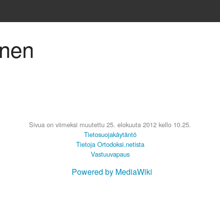
inen
Sivua on viimeksi muutettu 25. elokuuta 2012 kello 10.25.
Tietosuojakäytäntö
Tietoja Ortodoksi.netista
Vastuuvapaus
Powered by MediaWiki