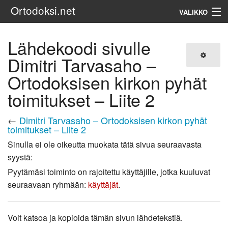
Ortodoksi.net
VALIKKO
Ortodoksinen kirkko
Lähdekoodi sivulle
Dimitri Tarvasaho –
Haku
Ortodoksisen kirkon pyhät
toimitukset – Liite 2
←
Dimitri Tarvasaho – Ortodoksisen kirkon pyhät
toimitukset – Liite 2
Sinulla ei ole oikeutta muokata tätä sivua seuraavasta
syystä:
Pyytämäsi toiminto on rajoitettu käyttäjille, jotka kuuluvat
seuraavaan ryhmään:
käyttäjät
.
Voit katsoa ja kopioida tämän sivun lähdetekstiä.