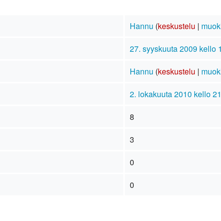
Hannu
(
keskustelu
|
muok
27. syyskuuta 2009 kello 
Hannu
(
keskustelu
|
muok
2. lokakuuta 2010 kello 2
8
3
0
0