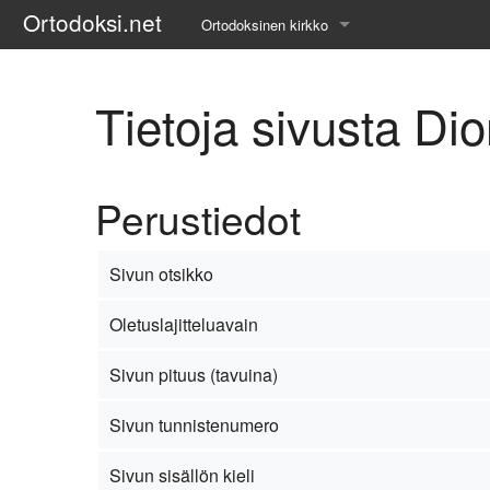
Ortodoksi.net
Ortodoksinen kirkko
Tietopankki
Tietoja sivusta Di
Liturgiset tekstit
Opetuspuheet
Perustiedot
Kirkkohistoria
Etiikka
Sivun otsikko
Uskonoppi
Oletuslajitteluavain
Kirkkotaide
Sivun pituus (tavuina)
Pyhät ihmiset
Sivun tunnistenumero
Suomen kirkko
Sivun sisällön kieli