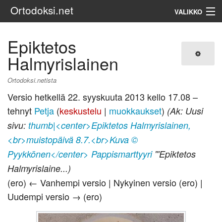
Ortodoksi.net
VALIKKO
Ortodoksinen kirkko
Epiktetos
Halmyrislainen
Haku
Ortodoksi.netista
Versio hetkellä 22. syyskuuta 2013 kello 17.08 –
tehnyt
Petja
(
keskustelu
|
muokkaukset
)
(Ak: Uusi
sivu:
thumb|<center>Epiktetos Halmyrislainen,
<br>muistopäivä 8.7.<br>Kuva ©
Pyykkönen</center>
Pappismarttyyri
'''Epiktetos
Halmyrislaine...)
(ero) ← Vanhempi versio | Nykyinen versio (ero) |
Uudempi versio → (ero)