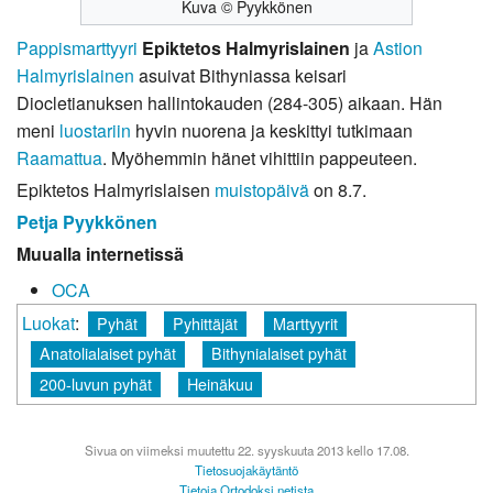
Kuva © Pyykkönen
Pappismarttyyri
Epiktetos Halmyrislainen
ja
Astion
Halmyrislainen
asuivat Bithyniassa keisari
Diocletianuksen hallintokauden (284-305) aikaan. Hän
meni
luostariin
hyvin nuorena ja keskittyi tutkimaan
Raamattua
. Myöhemmin hänet vihittiin pappeuteen.
Epiktetos Halmyrislaisen
muistopäivä
on 8.7.
Petja Pyykkönen
Muualla internetissä
OCA
Luokat
:
Pyhät
Pyhittäjät
Marttyyrit
Anatolialaiset pyhät
Bithynialaiset pyhät
200-luvun pyhät
Heinäkuu
Sivua on viimeksi muutettu 22. syyskuuta 2013 kello 17.08.
Tietosuojakäytäntö
Tietoja Ortodoksi.netista