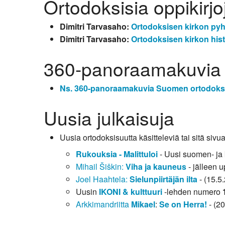
Ortodoksisia oppikirjo
Dimitri Tarvasaho:
Ortodoksisen kirkon pyh
Dimitri Tarvasaho:
Ortodoksisen kirkon hist
360-panoraamakuvia
Ns. 360-panoraamakuvia Suomen ortodoksis
Uusia julkaisuja
Uusia ortodoksisuutta käsitteleviä tai sitä sivua
Rukouksia - Malittuloi
- Uusi suomen- ja k
Mihail Šiškin:
Viha ja kauneus
- jälleen u
Joel Haahtela:
Sielunpiirtäjän ilta
- (15.5
Uusin
IKONI & kulttuuri
-lehden numero
Arkkimandriitta
Mikael
:
Se on Herra!
- (2