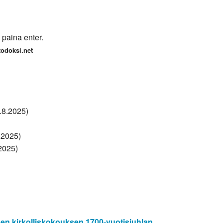
 paina enter.
rtodoksi.net
3.8.2025)
.2025)
2025)
n kirkolliskokouksen 1700-vuotisjuhlan