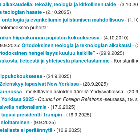
 aikakaudella: tekoäly, teologia ja kirkollinen taide
- (3.10.2
a teologian haaste
- (2.10.2025)
 ontologia ja evankeliumin julistamisen mahdollisuus
- (1.1
tholomeoksen puheita:
nikin hiippakunnan papiston kokouksessa
- (4.10.2010)
29.9.2025:
Ortodoksinen teologia ja teknologian aikakausi
- (
todoksinen hengellisyys kuuluu kaikille”
- (29.9.2025)
uskosta, tieteestä ja yhteisestä planeetastamme
- Konstantin
huippukokouksessa
- (24.9.2025)
 Zelenskyy tapasivat New Yorkissa
- (23.9.2025)
ä kunnossa
- merkittävien asioiden äärellä Yhdysvalloissa - (20.
 Yorkissa 2025
-
Council on Foreign Relations
-seurassa, 19. 
alvella nationalismia
- (17.9.2025)
tapasi presidentti Trumpin
- (16.9.2025)
nioittaminen
- (9.9.2025)
faliasta ei peräännytä
- (10.9.2025)