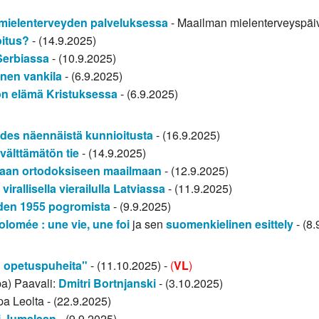
 mielenterveyden palveluksessa
- Maailman mielenterveyspäi
oitus?
- (14.9.2025)
erbiassa
- (10.9.2025)
nen vankila
- (6.9.2025)
n elämä Kristuksessa
- (6.9.2025)
 edes näennäistä kunnioitusta
- (16.9.2025)
välttämätön tie
- (14.9.2025)
mpaan ortodoksiseen maailmaan
- (12.9.2025)
allisella vierailulla Latviassa
- (11.9.2025)
oden 1955 pogromista
- (9.9.2025)
olomée : une vie, une foi
ja sen
suomenkielinen esittely
- (8.
n opetuspuheita"
- (11.10.2025) -
(
VL
)
pa) Paavali:
Dmitri Bortnjanski
- (3.10.2025)
spa Leolta - (22.9.2025)
i Jumalaan
- (9.9.2025)