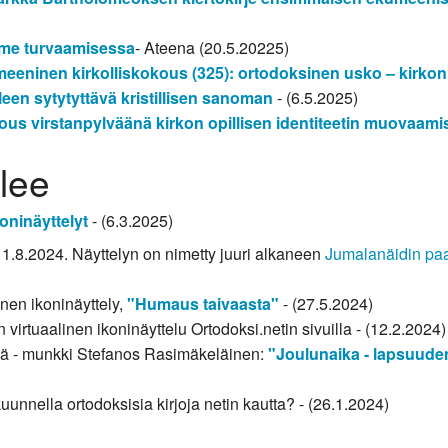
mme turvaamisessa
- Ateena (20.5.20225)
eninen kirkolliskokous (325): ortodoksinen usko – kirkon
leen sytytyttävä kristillisen sanoman
- (6.5.2025)
kous virstanpylväänä kirkon opillisen identiteetin muovaam
elee
koninäyttelyt
- (6.3.2025)
u 1.8.2024. Näyttelyn on nimetty juuri alkaneen
Jumalanäidin pa
inen ikoninäyttely,
"Humaus taivaasta"
- (27.5.2024)
n virtuaalinen ikoninäyttelu Ortodoksi.netin sivuilla - (12.2.2024)
ssä - munkki Stefanos Rasimäkeläinen:
"Joulunaika - lapsuude
uunnella ortodoksisia kirjoja netin kautta? - (26.1.2024)