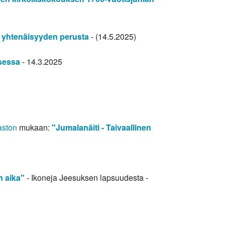
 yhtenäisyyden perusta
- (14.5.2025)
isessa
- 14.3.2025
aston
mukaan:
"Jumalanäiti - Taivaallinen
n aika"
- Ikoneja Jeesuksen lapsuudesta -