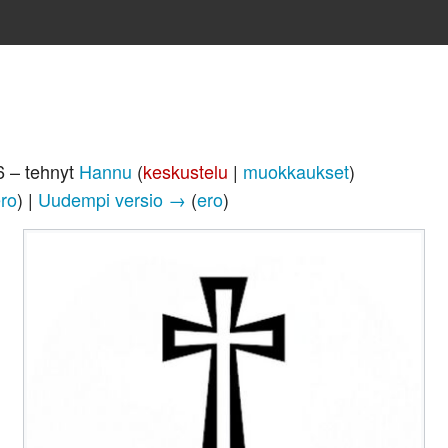
6 – tehnyt
Hannu
(
keskustelu
|
muokkaukset
)
ro
) |
Uudempi versio →
(
ero
)