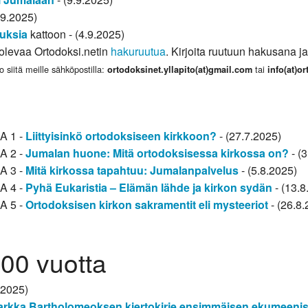
.9.2025)
uksia
kattoon - (4.9.2025)
a olevaa Ortodoksi.netin
hakuruutua
. Kirjoita ruutuun hakusana ja
o siitä meille sähköpostilla:
tai
ortodoksinet.yllapito(at)gmail.com
info(at)o
SA 1 -
Liittyisinkö ortodoksiseen kirkkoon?
- (27.7.2025)
SA 2 -
Jumalan huone: Mitä ortodoksisessa kirkossa on?
- (
SA 3 -
Mitä kirkossa tapahtuu: Jumalanpalvelus
- (5.8.2025)
SA 4 -
Pyhä Eukaristia – Elämän lähde ja kirkon sydän
- (13.8
SA 5 -
Ortodoksisen kirkon sakramentit eli mysteeriot
- (26.8.
700 vuotta
.2025)
arkka Bartholomeoksen kiertokirje ensimmäisen ekumeenise