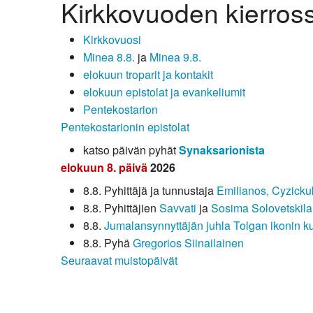
Kirkkovuoden kierros
Kirkkovuosi
Minea 8.8.
ja
Minea 9.8.
elokuun troparit ja kontakit
elokuun epistolat ja evankeliumit
Pentekostarion
Pentekostarionin epistolat
katso päivän pyhät
Synaksarionista
elokuun 8. päivä
2026
8.8. Pyhittäjä ja tunnustaja
Emilianos, Cyzicku
8.8. Pyhittäjien
Savvati
ja
Sosima Solovetskila
8.8.
Jumalansynnyttäjän juhla Tolgan ikonin k
8.8. Pyhä
Gregorios Siinailainen
Seuraavat muistopäivät