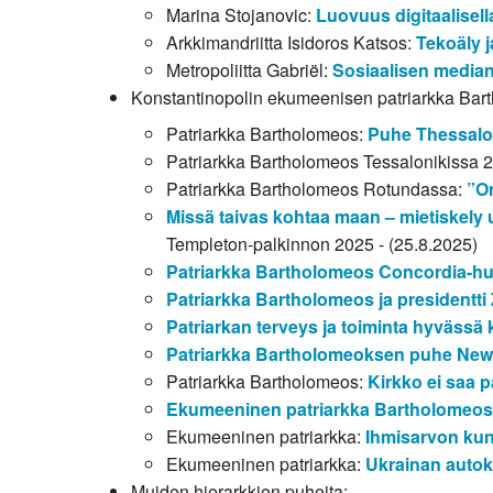
Marina Stojanovic:
Luovuus digitaalisella
Arkkimandriitta Isidoros Katsos:
Tekoäly j
Metropoliitta Gabriël:
Sosiaalisen median
Konstantinopolin ekumeenisen patriarkka Bar
Patriarkka Bartholomeos:
Puhe Thessalo
Patriarkka Bartholomeos Tessalonikissa 
Patriarkka Bartholomeos Rotundassa:
”Or
Missä taivas kohtaa maan – mietiskely 
Templeton-palkinnon 2025 - (25.8.2025)
Patriarkka Bartholomeos Concordia-
Patriarkka Bartholomeos ja presidentti
Patriarkan terveys ja toiminta hyväss
Patriarkka Bartholomeoksen puhe New
Patriarkka Bartholomeos:
Kirkko ei saa p
Ekumeeninen patriarkka Bartholomeos 
Ekumeeninen patriarkka:
Ihmisarvon kun
Ekumeeninen patriarkka:
Ukrainan autoke
Muiden hierarkkien puheita: