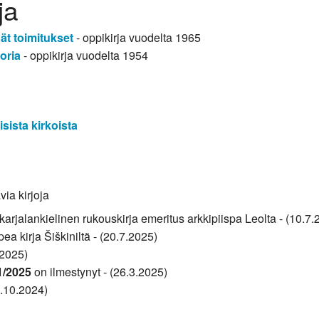
ja
ät toimitukset
- oppikirja vuodelta 1965
oria
- oppikirja vuodelta 1954
ista kirkoista
via kirjoja
arjalankielinen rukouskirja emeritus arkkipiispa Leolta - (10.7.
pea kirja Šiškiniltä - (20.7.2025)
.2025)
1/2025
on ilmestynyt - (26.3.2025)
0.10.2024)