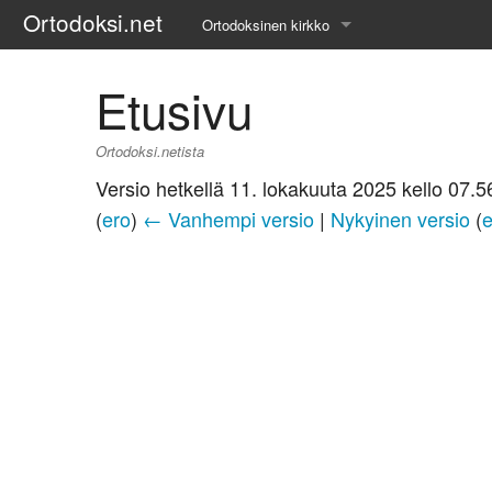
Ortodoksi.net
Ortodoksinen kirkko
Tietopankki
Etusivu
Liturgiset tekstit
Ortodoksi.netista
Opetuspuheet
Versio hetkellä 11. lokakuuta 2025 kello 07.5
(
ero
)
← Vanhempi versio
|
Nykyinen versio
(
e
Kirkkohistoria
Etiikka
Uskonoppi
Kirkkotaide
Pyhät ihmiset
Suomen kirkko