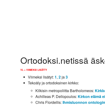
Kirkkoon liittyminen
Ortodoksi.netissä äsk
VL = VIIMEKSI LISÄTTY
Viimeksi lisätyt:
1
,
2
ja
3
Tekoäly ja ortodoksinen kirkko:
Kilkisin metropoliitta Bartholomeos:
Kirkko
Achilleas P. Dellopoulos:
Kirkon elämä ei
Chris Flordellis:
Ihmisluonnon ontologin