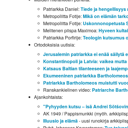
Patriarkka Daniel:
Tiede ja hengellisyys
Metropoliitta Fotije:
Mikä on elämän tark
Metropoliitta Fotije:
Uskonnonopetusta S
Melitenen piispa Maximoa:
Hyveen kultai
Patriarkka Porfirije:
Teologin kutsumus o
Ortodoksisia uutisia:
Jerusalemin patriarkka ei enää säilytä
Konstantinopoli ja Latvia: vaikea mutta 
Katsaus Baltian tilanteeseen ja laaje
Ekumeeninen patriarkka Bartholomeos vir
Patriarkka Bartholomeos muistutti vu
Ranskankielinen video:
Patriarche Barth
Ajankohtaista:
"Pyhyyden kutsu – isä Andrei Sõtšovi
AK 1949 / Pappismunkki (myöh. arkkipiis
Illuusio ja elämä
- uusi runokirja arkkipii
Pyhä Johannes Krysostomos:
Tue toivos