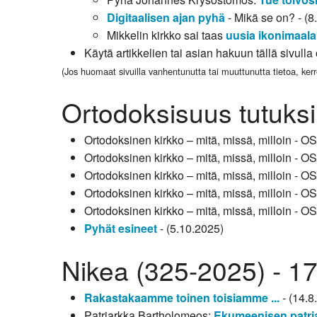
Digitaalisen ajan pyhä
- Mikä se on? - (8
Mikkelin kirkko sai taas
uusia ikonimaala
Käytä artikkelien tai asian hakuun tällä sivull
(Jos huomaat sivuilla vanhentunutta tai muuttunutta tietoa, kerr
Ortodoksisuus tutuksi
Ortodoksinen kirkko – mitä, missä, milloin - O
Ortodoksinen kirkko – mitä, missä, milloin - O
Ortodoksinen kirkko – mitä, missä, milloin - O
Ortodoksinen kirkko – mitä, missä, milloin - O
Ortodoksinen kirkko – mitä, missä, milloin - O
Pyhät esineet
- (5.10.2025)
Nikea (325-2025) - 1
Rakastakaamme toinen toisiamme ...
- (14.8
Patriarkka Bartholomeos:
Ekumeenisen patri