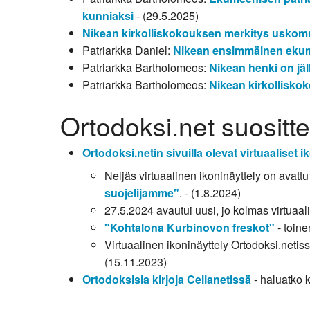
kunniaksi
- (29.5.2025)
Nikean kirkolliskokouksen merkitys usko
Patriarkka Daniel:
Nikean ensimmäinen ekume
Patriarkka Bartholomeos:
Nikean henki on jäl
Patriarkka Bartholomeos:
Nikean kirkollisko
Ortodoksi.net suositt
Ortodoksi.netin sivuilla olevat virtuaaliset i
Neljäs virtuaalinen ikoninäyttely on avatt
suojelijamme"
. - (1.8.2024)
27.5.2024 avautui uusi, jo kolmas virtuaal
"Kohtalona Kurbinovon freskot"
- toine
Virtuaalinen ikoninäyttely Ortodoksi.neti
(15.11.2023)
Ortodoksisia kirjoja Celianetissä
- haluatko k