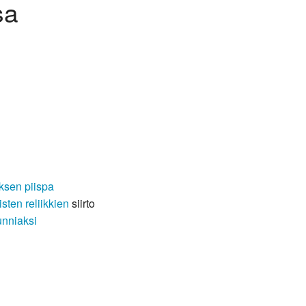
sa
ksen piispa
isten
reliikkien
siirto
unniaksi