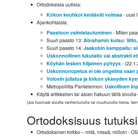
Ortodoksisia uutisia:
Kirkon keuhkot keräävät voimaa
- uusi 
Ajankohtaista:
Paastoon valmistautuminen
- Miten paas
Suuri paasto 13:
Abrahamin kutsu: liitto
Suuri paasto 14:
Jaakobin kamppailu: si
Uskonnollinen lukutaito vai abstrakti et
Köyhän lesken hiljainen pyhyys
- (22.1
Uskonnonopetus ei ole ongelma vaan pe
Volosin julistus ja kirkon ykseyden ky
Metropoliitta Panteleimon:
Uskollinen lo
Käytä artikkelien tai asian hakuun tällä sivull
(Jos huomaat sivuilla vanhentunutta tai muuttunutta tietoa, kerr
Ortodoksisuus tutuksi
Ortodoksinen kirkko – mitä, missä, milloin - O