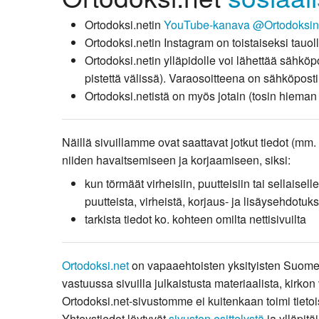
Ortodoksi.netin
YouTube-kanava @Ortodoksine
Ortodoksi.netin Instagram on toistaiseksi tauoll
Ortodoksi.netin ylläpidolle voi lähettää sähkö
pistettä välissä). Varaosoitteena on sähköpost
Ortodoksi.netistä on myös jotain (tosin hieman
Näillä sivuillamme ovat saattavat jotkut tiedot (mm. s
niiden havaitsemiseen ja korjaamiseen, siksi:
kun törmäät virheisiin, puutteisiin tai sellaisel
puutteista, virheistä, korjaus- ja lisäysehdotuk
tarkista tiedot ko. kohteen omilta nettisivuilta
Ortodoksi.net
on vapaaehtoisten yksityisten Suomen
vastuussa sivuilla julkaistusta materiaalista, kirkon 
Ortodoksi.net-sivustomme ei kuitenkaan toimi tietoi
Yhteystiedot löytyvät
sivuston esittelystä
ja ylläpitä