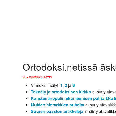
Kirkkoon liittyminen
Ortodoksi.netissä äsk
VL = VIIMEKSI LISÄTTY
Viimeksi lisätyt:
1
,
2
ja
3
Tekoäly ja ortodoksinen kirkko
<- siirry alav
Konstantinopolin ekumeenisen patriarkka 
Muiden hierarkkien puheita
<- siirry alavalik
Suuren paaston artikkeleja
<- siirry alavalikk