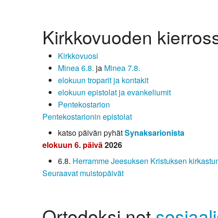
Kirkkovuoden kierros
Kirkkovuosi
Minea 6.8.
ja
Minea 7.8.
elokuun troparit ja kontakit
elokuun epistolat ja evankeliumit
Pentekostarion
Pentekostarionin epistolat
katso päivän pyhät
Synaksarionista
elokuun 6. päivä
2026
6.8.
Herramme Jeesuksen Kristuksen kirkastu
Seuraavat muistopäivät
Ortodoksi.net
sosiaal