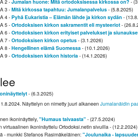
SA 2 -
Jumalan huone: Mitä ortodoksisessa kirkossa on?
- (
SA 3 -
Mitä kirkossa tapahtuu: Jumalanpalvelus
- (5.8.2025)
SA 4 -
Pyhä Eukaristia – Elämän lähde ja kirkon sydän
- (13.8
SA 5 -
Ortodoksisen kirkon sakramentit eli mysteeriot
- (26.8.
SA 6 -
Ortodoksisen kirkon erityiset palvelukset ja siunaukse
SA 7 -
Ortodoksisen kirkon opetus
- (3.1.2026)
SA 8 -
Hengellinen elämä Suomessa
- (10.1.2026)
SA 9 -
Ortodoksisen kirkon historia
- (14.1.2026)
elee
koninäyttelyt
- (6.3.2025)
u 1.8.2024. Näyttelyn on nimetty juuri alkaneen
Jumalanäidin pa
inen ikoninäyttely,
"Humaus taivaasta"
- (27.5.2024)
n virtuaalinen ikoninäyttelu Ortodoksi.netin sivuilla - (12.2.2024)
ssä - munkki Stefanos Rasimäkeläinen:
"Joulunaika - lapsuude