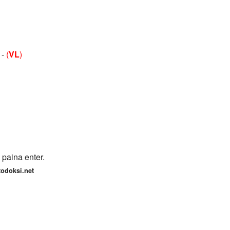
 -
(
VL
)
 paina enter.
rtodoksi.net