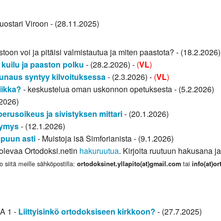
luostari Viroon - (28.11.2025)
toon voi ja pitäisi valmistautua ja miten paastota? - (18.2.2026)
, kuilu ja paaston polku
- (28.2.2026) -
(
VL
)
unaus syntyy kilvoituksessa
- (2.3.2026) -
(
VL
)
iikka?
- keskustelua oman uskonnon opetuksesta - (5.2.2026)
.2026)
rusoikeus ja sivistyksen mittari
- (20.1.2026)
symys
- (12.1.2026)
ppuun asti
- Muistoja isä Simforianista - (9.1.2026)
a olevaa Ortodoksi.netin
hakuruutua
. Kirjoita ruutuun hakusana ja
o siitä meille sähköpostilla:
tai
ortodoksinet.yllapito(at)gmail.com
info(at)o
SA 1 -
Liittyisinkö ortodoksiseen kirkkoon?
- (27.7.2025)