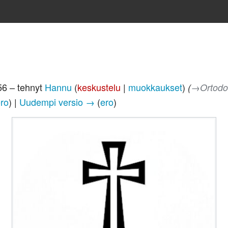
56 – tehnyt
Hannu
(
keskustelu
|
muokkaukset
)
(
→‎Ortodok
ro
) |
Uudempi versio →
(
ero
)