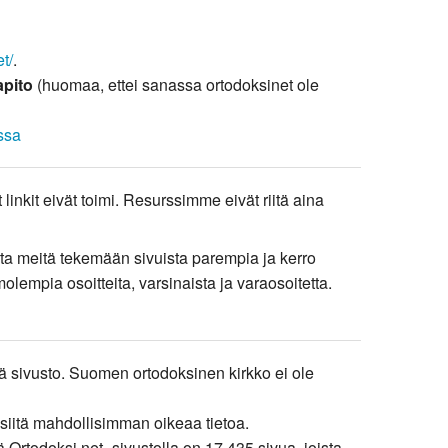
t/
.
apito
(huomaa, ettei sanassa ortodoksinet ole
ssa
 linkit eivät toimi. Resurssimme eivät riitä aina
a auta meitä tekemään sivuista parempia ja kerro
molempia osoitteita, varsinaista ja varaosoitetta.
 sivusto. Suomen ortodoksinen kirkko ei ole
 siitä mahdollisimman oikeaa tietoa.
 Ortodoksi.net -sivustolla on 17 435 sivua, joista