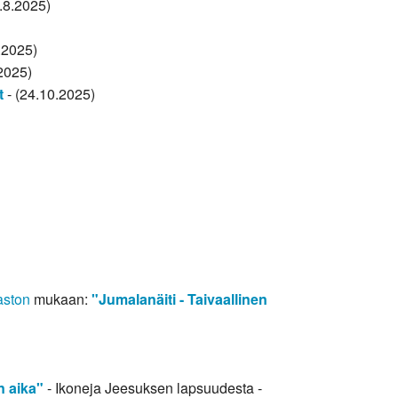
3.8.2025)
.2025)
2025)
t
- (24.10.2025)
aston
mukaan:
"Jumalanäiti - Taivaallinen
n aika"
- Ikoneja Jeesuksen lapsuudesta -