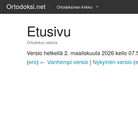
Ortodoksi.net
Ortodoksinen kirkko
Tietopankki
Etusivu
Liturgiset tekstit
Ortodoksi.netista
Opetuspuheet
Versio hetkellä 2. maaliskuuta 2026 kello 07.
(
ero
)
← Vanhempi versio
|
Nykyinen versio
(
e
Kirkkohistoria
Etiikka
Uskonoppi
Kirkkotaide
Pyhät ihmiset
Suomen kirkko