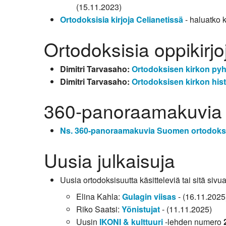
(15.11.2023)
Ortodoksisia kirjoja Celianetissä
- haluatko k
Ortodoksisia oppikirjo
Dimitri Tarvasaho:
Ortodoksisen kirkon pyh
Dimitri Tarvasaho:
Ortodoksisen kirkon hist
360-panoraamakuvia
Ns. 360-panoraamakuvia Suomen ortodoksis
Uusia julkaisuja
Uusia ortodoksisuutta käsitteleviä tai sitä sivua
Elina Kahla:
Gulagin viisas
- (16.11.2025
Riko Saatsi:
Yönistujat
- (11.11.2025)
Uusin
IKONI & kulttuuri
-lehden numero