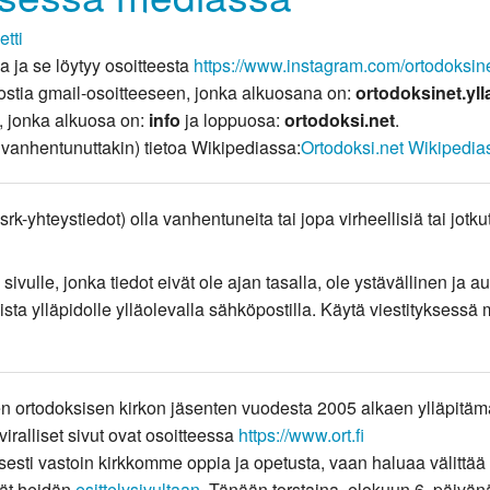
tti
a ja se löytyy osoitteesta
https://www.instagram.com/ortodoksine
postia gmail-osoitteeseen, jonka alkuosana on:
ortodoksinet.yll
i, jonka alkuosa on:
info
ja loppuosa:
ortodoksi.net
.
 vanhentunuttakin) tietoa Wikipediassa:
Ortodoksi.net Wikipedia
rk-yhteystiedot) olla vanhentuneita tai jopa virheellisiä tai jotkut
le sivulle, jonka tiedot eivät ole ajan tasalla, ole ystävällinen j
sista ylläpidolle ylläolevalla sähköpostilla. Käytä viestityksessä 
 ortodoksisen kirkon jäsenten vuodesta 2005 alkaen ylläpitämä
viralliset sivut ovat osoitteessa
https://www.ort.fi
sesti vastoin kirkkomme oppia ja opetusta, vaan haluaa välittää
jät heidän
esittelysivultaan
. Tänään torstaina, elokuun 6. päivänä