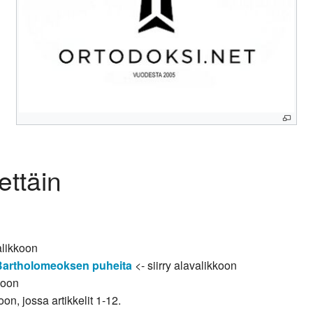
ettäin
alikkoon
Bartholomeoksen puheita
<- siirry alavalikkoon
koon
oon, jossa artikkelit 1-12.