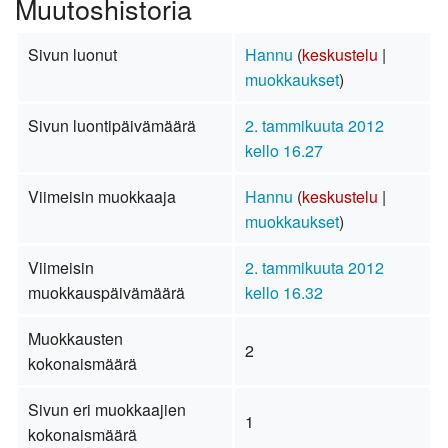
Muutoshistoria
Sivun luonut
Hannu
(
keskustelu
|
muokkaukset
)
Sivun luontipäivämäärä
2. tammikuuta 2012
kello 16.27
Viimeisin muokkaaja
Hannu
(
keskustelu
|
muokkaukset
)
Viimeisin
2. tammikuuta 2012
muokkauspäivämäärä
kello 16.32
Muokkausten
2
kokonaismäärä
Sivun eri muokkaajien
1
kokonaismäärä