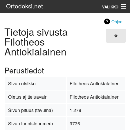
Ortodoksi.net
VALIKKO
Ortodoksinen kirkko
Ohjeet
Tietoja sivusta
Haku
Filotheos
Antiokialainen
Perustiedot
Sivun otsikko
Filotheos Antiokialainen
Oletuslajitteluavain
Filotheos Antiokialainen
Sivun pituus (tavuina)
1 279
Sivun tunnistenumero
9736