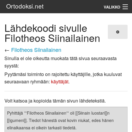
Ortodoksi.net
VALIKKO
Ortodoksinen kirkko
Lähdekoodi sivulle
Filotheos Siinailainen
Haku
←
Filotheos Siinailainen
Sinulla ei ole oikeutta muokata tätä sivua seuraavasta
syystä:
Pyytämäsi toiminto on rajoitettu käyttäjille, jotka kuuluvat
seuraavaan ryhmään:
käyttäjät
.
Voit katsoa ja kopioida tämän sivun lähdetekstiä.