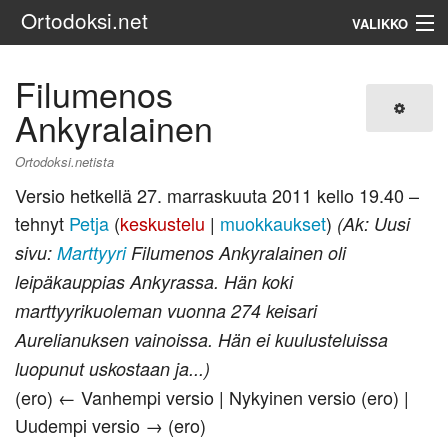
Ortodoksi.net
VALIKKO
Ortodoksinen kirkko
Filumenos
Ankyralainen
Haku
Ortodoksi.netista
Versio hetkellä 27. marraskuuta 2011 kello 19.40 –
tehnyt
Petja
(
keskustelu
|
muokkaukset
)
(Ak: Uusi
sivu:
Marttyyri
Filumenos Ankyralainen oli
leipäkauppias Ankyrassa. Hän koki
marttyyrikuoleman vuonna 274 keisari
Aurelianuksen vainoissa. Hän ei kuulusteluissa
luopunut uskostaan ja...)
(ero) ← Vanhempi versio | Nykyinen versio (ero) |
Uudempi versio → (ero)