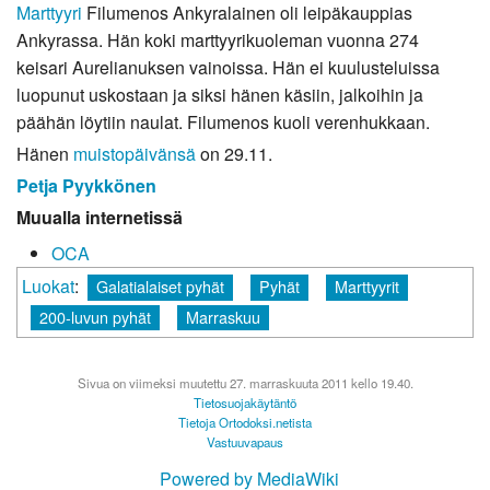
Marttyyri
Filumenos Ankyralainen oli leipäkauppias
Ankyrassa. Hän koki marttyyrikuoleman vuonna 274
keisari Aurelianuksen vainoissa. Hän ei kuulusteluissa
luopunut uskostaan ja siksi hänen käsiin, jalkoihin ja
päähän löytiin naulat. Filumenos kuoli verenhukkaan.
Hänen
muistopäivänsä
on 29.11.
Petja Pyykkönen
Muualla internetissä
OCA
Luokat
:
Galatialaiset pyhät
Pyhät
Marttyyrit
200-luvun pyhät
Marraskuu
Sivua on viimeksi muutettu 27. marraskuuta 2011 kello 19.40.
Tietosuojakäytäntö
Tietoja Ortodoksi.netista
Vastuuvapaus
Powered by MediaWiki