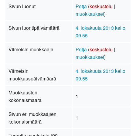
Sivun luonut
Petja
(
keskustelu
|
muokkaukset
)
Sivun luontipäivämäärä
4. lokakuuta 2013 kello
09.55
Viimeisin muokkaaja
Petja
(
keskustelu
|
muokkaukset
)
Viimeisin
4. lokakuuta 2013 kello
muokkauspäivämäärä
09.55
Muokkausten
1
kokonaismäärä
Sivun eri muokkaajien
1
kokonaismäärä
Tuoreita muutoksia (90