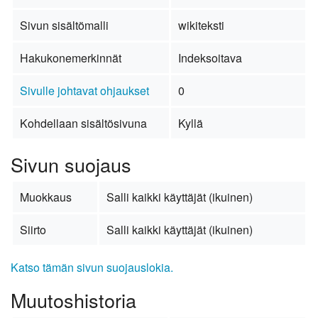
Sivun sisältömalli
wikiteksti
Hakukonemerkinnät
Indeksoitava
Sivulle johtavat ohjaukset
0
Kohdellaan sisältösivuna
Kyllä
Sivun suojaus
Muokkaus
Salli kaikki käyttäjät (ikuinen)
Siirto
Salli kaikki käyttäjät (ikuinen)
Katso tämän sivun suojauslokia.
Muutoshistoria