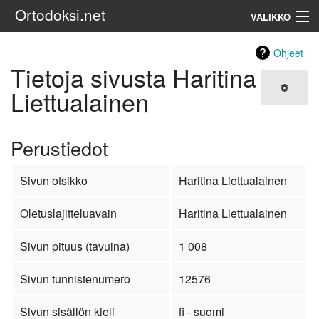
Ortodoksi.net
VALIKKO
Ortodoksinen kirkko
Ohjeet
Tietoja sivusta Haritina
Haku
Liettualainen
Perustiedot
Sivun otsikko
Haritina Liettualainen
Oletuslajitteluavain
Haritina Liettualainen
Sivun pituus (tavuina)
1 008
Sivun tunnistenumero
12576
Sivun sisällön kieli
fi - suomi