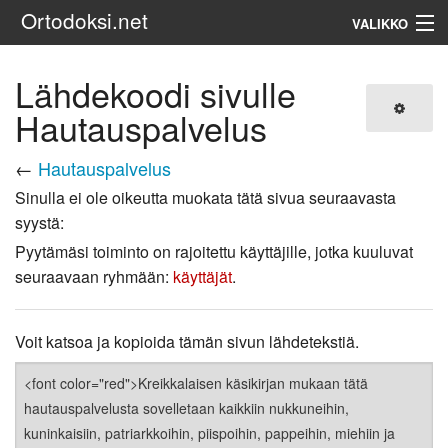
Ortodoksi.net
VALIKKO
Ortodoksinen kirkko
Lähdekoodi sivulle
Hautauspalvelus
Haku
←
Hautauspalvelus
Sinulla ei ole oikeutta muokata tätä sivua seuraavasta
syystä:
Pyytämäsi toiminto on rajoitettu käyttäjille, jotka kuuluvat
seuraavaan ryhmään:
käyttäjät
.
Voit katsoa ja kopioida tämän sivun lähdetekstiä.