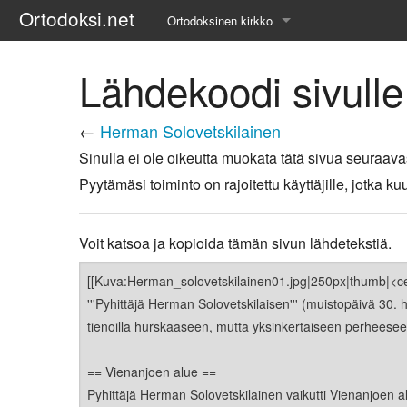
Ortodoksi.net
Ortodoksinen kirkko
Tietopankki
Lähdekoodi sivull
Liturgiset tekstit
←
Herman Solovetskilainen
Opetuspuheet
Sinulla ei ole oikeutta muokata tätä sivua seuraava
Pyytämäsi toiminto on rajoitettu käyttäjille, jotka
Kirkkohistoria
Etiikka
Voit katsoa ja kopioida tämän sivun lähdetekstiä.
Uskonoppi
Kirkkotaide
Pyhät ihmiset
Suomen kirkko