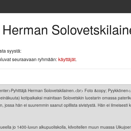
e Herman Solovetskilai
sta syystä:
 kuuluvat seuraavaan ryhmään:
käyttäjät
.