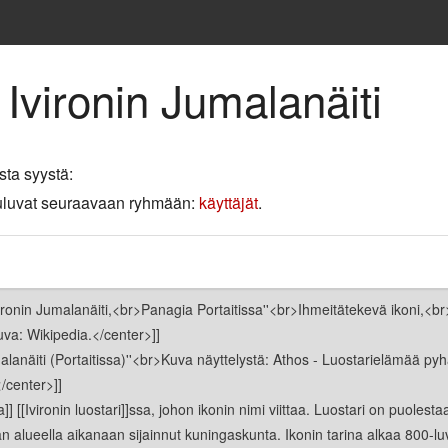
 Ivironin Jumalanäiti
sta syystä:
 kuuluvat seuraavaan ryhmään:
käyttäjät
.