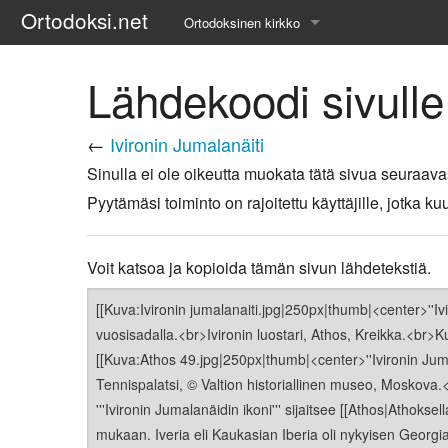
Ortodoksi.net
Ortodoksinen kirkko
Tietopankki
Lähdekoodi sivulle
Liturgiset tekstit
←
Ivironin Jumalanäiti
Opetuspuheet
Sinulla ei ole oikeutta muokata tätä sivua seuraava
Pyytämäsi toiminto on rajoitettu käyttäjille, jotka
Kirkkohistoria
Etiikka
Voit katsoa ja kopioida tämän sivun lähdetekstiä.
Uskonoppi
Kirkkotaide
Pyhät ihmiset
Suomen kirkko