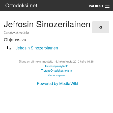
Ortodoksi.net
VALIKKO
Ortodoksinen kirkko
Jefrosin Sinozerilainen
Haku
Ortodoksi.netista
Ohjaussivu
Ohjaus sivulle:
Jefrosin Sinozerolainen
Sivua on viimeksi muutettu 15. helmikuuta 2010 kello 16.38.
Tietosuojakäytäntö
Tietoja Ortodoksi.netista
Vastuuvapaus
Powered by MediaWiki