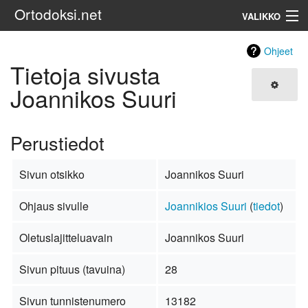
Ortodoksi.net
VALIKKO
Ortodoksinen kirkko
Ohjeet
Tietoja sivusta
Haku
Joannikos Suuri
Perustiedot
Sivun otsikko
Joannikos Suuri
Ohjaus sivulle
Joannikios Suuri
(
tiedot
)
Oletuslajitteluavain
Joannikos Suuri
Sivun pituus (tavuina)
28
Sivun tunnistenumero
13182