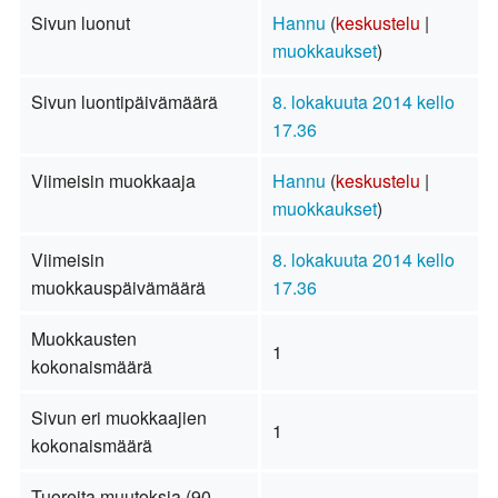
Sivun luonut
Hannu
(
keskustelu
|
muokkaukset
)
Sivun luontipäivämäärä
8. lokakuuta 2014 kello
17.36
Viimeisin muokkaaja
Hannu
(
keskustelu
|
muokkaukset
)
Viimeisin
8. lokakuuta 2014 kello
muokkauspäivämäärä
17.36
Muokkausten
1
kokonaismäärä
Sivun eri muokkaajien
1
kokonaismäärä
Tuoreita muutoksia (90