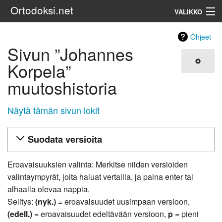
Ortodoksi.net
VALIKKO
Ortodoksinen kirkko
Ohjeet
Sivun ”Johannes
Haku
Korpela”
muutoshistoria
Näytä tämän sivun lokit
Suodata versioita
Eroavaisuuksien valinta: Merkitse niiden versioiden
valintaympyrät, joita haluat vertailla, ja paina enter tai
alhaalla olevaa nappia.
Selitys:
(nyk.)
= eroavaisuudet uusimpaan versioon,
(edell.)
= eroavaisuudet edeltävään versioon,
p
= pieni