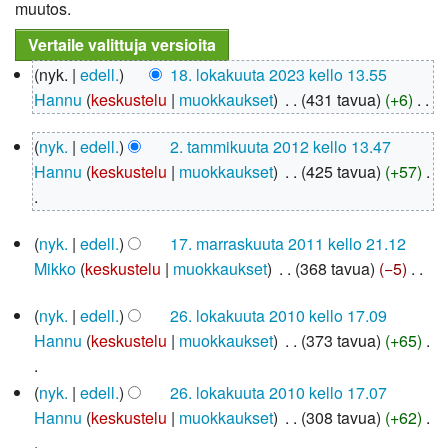
muutos.
18.
nyk.
edell.
18. lokakuuta 2023 kello 13.55
lokakuuta
Hannu
keskustelu
muokkaukset
‎
431 tavua
+6
‎
2023
E
2.
nyk.
edell.
2. tammikuuta 2012 kello 13.47
i
tammikuuta
Hannu
keskustelu
muokkaukset
‎
425 tavua
+57
‎
m
2012
u
E
o
17.
nyk.
edell.
17. marraskuuta 2011 kello 21.12
i
k
marraskuuta
Mikko
keskustelu
muokkaukset
‎
368 tavua
−5
‎
m
2011
k
E
u
a
26.
nyk.
edell.
26. lokakuuta 2010 kello 17.09
i
o
u
lokakuuta
Hannu
keskustelu
muokkaukset
‎
373 tavua
+65
‎
m
2010
k
s
u
k
y
E
o
nyk.
edell.
26. lokakuuta 2010 kello 17.07
a
h
i
k
Hannu
keskustelu
muokkaukset
‎
308 tavua
+62
‎
u
t
m
k
s