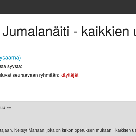
Jumalanäiti - kaikkien 
lysaarna)
sta syystä:
 kuuluvat seuraavaan ryhmään:
käyttäjät
.