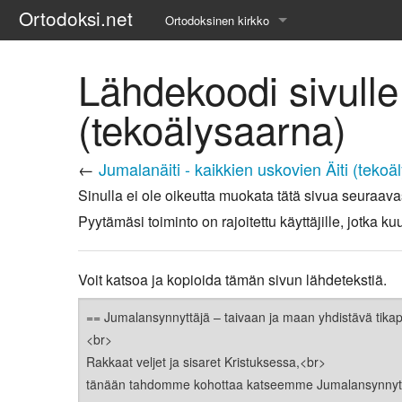
Ortodoksi.net
Ortodoksinen kirkko
Tietopankki
Lähdekoodi sivulle 
Liturgiset tekstit
(tekoälysaarna)
Opetuspuheet
←
Jumalanäiti - kaikkien uskovien Äiti (tekoä
Kirkkohistoria
Sinulla ei ole oikeutta muokata tätä sivua seuraava
Pyytämäsi toiminto on rajoitettu käyttäjille, jotka
Etiikka
Uskonoppi
Voit katsoa ja kopioida tämän sivun lähdetekstiä.
Kirkkotaide
Pyhät ihmiset
Suomen kirkko