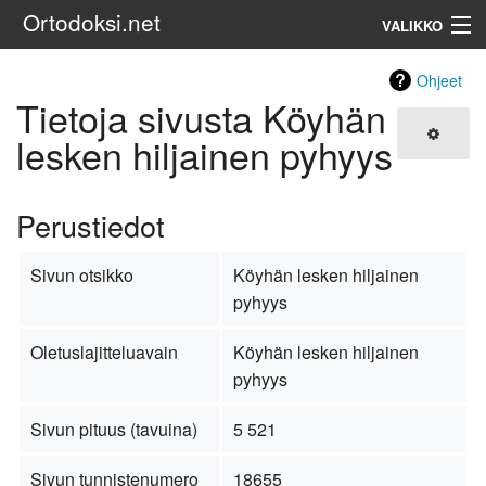
Ortodoksi.net
VALIKKO
Ortodoksinen kirkko
Ohjeet
Tietoja sivusta Köyhän
Haku
lesken hiljainen pyhyys
Perustiedot
Sivun otsikko
Köyhän lesken hiljainen
pyhyys
Oletuslajitteluavain
Köyhän lesken hiljainen
pyhyys
Sivun pituus (tavuina)
5 521
Sivun tunnistenumero
18655