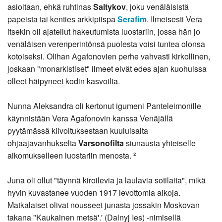
asioitaan, ehkä ruhtinas
Saltykov
, joku venäläisistä
papeista tai kenties arkkipiispa
Serafim
. Ilmeisesti Vera
itsekin oli ajatellut hakeutumista luostariin, jossa hän jo
venäläisen verenperintönsä puolesta voisi tuntea olonsa
kotoiseksi. Olihan Agafonovien perhe vahvasti kirkollinen,
joskaan "monarkistiset" ilmeet eivät edes ajan kuohuissa
olleet häipyneet kodin kasvoilta.
Nunna Aleksandra oli kertonut igumeni Panteleimonille
käynnistään Vera Agafonovin kanssa Venäjällä
pyytämässä kilvoituksestaan kuuluisalta
ohjaajavanhukselta
Varsonofilta
siunausta yhteiselle
aikomukselleen luostariin menosta.
²
Juna oli ollut "täynnä kiroilevia ja laulavia sotilaita", mikä
hyvin kuvastanee vuoden 1917 levottomia aikoja.
Matkalaiset olivat nousseet junasta jossakin Moskovan
takana "Kaukainen metsä'.' (Dalnyj Ies) -nimisellä