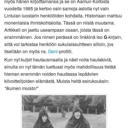
myös hänen kirjoittamansa ja se on Aamun Koitosta
vuodelta 1985 ja kertoo osin samoja asioita nyt vain
Lintulan luostarin henkilöiden kohdalta. Historiaan mahtuu
monenlaisia ihmiskohtaloita. Tässä on niistä muutama.
Artikkeli on jaettu useampaan osaan, joista tässä on
ensimmäinen. Jos nimen perässä on linkkinä iso
G
-kirjain,
siitä voi tarkistaa henkilön sukulaissuhtteen silloin, jos
itsellään on myös ns.
Geni
-profiili.
Kun nyt kuljet hautausmaalla ja näet noita hautakiviä,
sinulla on nyt tämän luettuasi myös mahdollisuus tietää
hieman enemmän noiden haudassa lepäävien
kilvoittelijoiden elämästä. Muista heitä esirukouksin:
"Ikuinen muisto!"