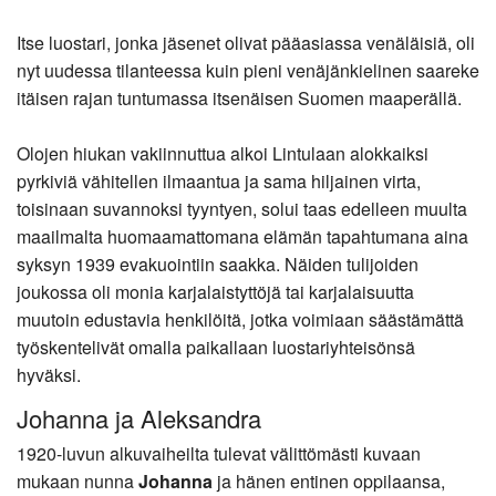
Itse luostari, jonka jäsenet olivat pääasiassa venäläisiä, oli
nyt uudessa tilanteessa kuin pieni venäjänkielinen saareke
itäisen rajan tuntumassa itsenäisen Suomen maaperällä.
Olojen hiukan vakiinnuttua alkoi Lintulaan alokkaiksi
pyrkiviä vähitellen ilmaantua ja sama hiljainen virta,
toisinaan suvannoksi tyyntyen, solui taas edelleen muulta
maailmalta huomaamattomana elämän tapahtumana aina
syksyn 1939 evakuointiin saakka. Näiden tulijoiden
joukossa oli monia karjalaistyttöjä tai karjalaisuutta
muutoin edustavia henkilöitä, jotka voimiaan säästämättä
työskentelivät omalla paikallaan luostariyhteisönsä
hyväksi.
Johanna ja Aleksandra
1920-luvun alkuvaiheilta tulevat välittömästi kuvaan
mukaan nunna
Johanna
ja hänen entinen oppilaansa,