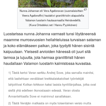
Nunna Johannan eli Vera Agafonovan (suomalaisittain
Veera Agafonoffin) hautakivi graniittiristin alapuolella
Valamon luostarin hautausmaalla Heinävedellä.
(Kuva Ortodoksi.net / Hannu Pyykkönen)
Luostarissa nunna Johanna varmasti tunsi löytäneensä
maamme murrosvuosien heilahteluissa turvaisan sataman
ja koko elämäkseen paikan, joka tyydytti hänen sisintä
kaipuutaan. Yleisesti arvioiden hänessä oli juuri sitä
tarmoa ja lujuutta, jota harmaa graniittiristi hänen
haudallaan Valamon luostarin kalmistossa kuvastaa.
1) Tästä kertoi Veran serkku Andrej Sove, joka samalla mainitsi,
että lasitehtaan venäläiset kreikkalaiskatoliset työntekijät
lahjoittivat Kotkan kirkkoon kaksi lasista kynttilänjalkaa, jotka ovat
siellä yhä edelleen ikonostaasin edessä. Veran olosta
Annantehtaalla Sove ei maininnut sanallakaan.
2) Tästä Venäjän matkasta on myös toisenlainen versio mutta