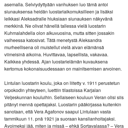
asemalla. Selviydyttyään vanhuksen luo tämä antoi
siunauksensa heidän luostariaikomuksilleen ja lisäksi
leikkasi Aleksadralle hiuksiaan siunauksen näkyvänä
merkkinä. Ne olivat hänellä tallessa vielä luostarin
Kuhmalahdella olon alkuvuosina, mutta sitten jossakin
vaiheessa katosivat. Tätä menetystä Aleksandra
murheellisena oli muistellut vielä aivan elämänsä
viimeisinä aikoina. Huvittavaa, lapsellista, vakavaa.
Kaikkea yhdessä. Ajan luostarielämän kuvauksena
kertomus kokonaisuudessaan on mainitsemisen arvoinen.
Lintulan luostarin koulu, joka on liitetty v. 1911 perustetun
orpokodin yhteyteen, luettiin tilastoissa Karjalan
Veljeskunnan kouluihin. Sellaiseen kouluun Veran olisi siis
pitänyt mennä opettajaksi. Luostarin pääkirjassa kuitenkin
sanotaan, että Vera Agafonov saapui Lintulaan vasta
tammikuun 11. pnä 1921 ja suoraan kanslianhoitajaksi.
Avoimeksi jää, miten ja missä – ehkä Sortavalassa? – Vera