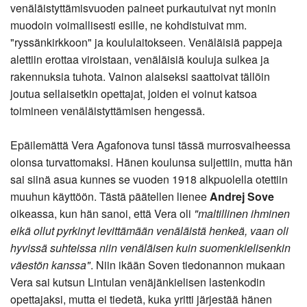
venäläistyttämisvuoden paineet purkautuivat nyt monin
muodoin voimallisesti esille, ne kohdistuivat mm.
"ryssänkirkkoon" ja koululaitokseen. Venäläisiä pappeja
alettiin erottaa viroistaan, venäläisiä kouluja sulkea ja
rakennuksia tuhota. Vainon alaiseksi saattoivat tällöin
joutua sellaisetkin opettajat, joiden ei voinut katsoa
toimineen venäläistyttämisen hengessä.
Epäilemättä Vera Agafonova tunsi tässä murrosvaiheessa
olonsa turvattomaksi. Hänen koulunsa suljettiin, mutta hän
sai siinä asua kunnes se vuoden 1918 alkpuolella otettiin
muuhun käyttöön. Tästä päätellen lienee
Andrej Sove
oikeassa, kun hän sanoi, että Vera oli
"maltillinen ihminen
eikä ollut pyrkinyt levittämään venäläistä henkeä, vaan oli
hyvissä suhteissa niin venäläisen kuin suomenkielisenkin
väestön kanssa"
. Niin ikään Soven tiedonannon mukaan
Vera sai kutsun Lintulan venäjänkielisen lastenkodin
opettajaksi, mutta ei tiedetä, kuka yritti järjestää hänen