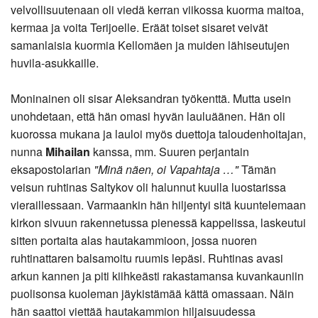
velvollisuutenaan oli viedä kerran viikossa kuorma maitoa,
kermaa ja voita Terijoelle. Eräät toiset sisaret veivät
samanlaisia kuormia Kellomäen ja muiden lähiseutujen
huvila-asukkaille.
Moninainen oli sisar Aleksandran työkenttä. Mutta usein
unohdetaan, että hän omasi hyvän lauluäänen. Hän oli
kuorossa mukana ja lauloi myös duettoja taloudenhoitajan,
nunna
Mihailan
kanssa, mm. Suuren perjantain
eksapostolarian
"Minä näen, oi Vapahtaja …"
Tämän
veisun ruhtinas Saltykov oli halunnut kuulla luostarissa
vieraillessaan. Varmaankin hän hiljentyi sitä kuuntelemaan
kirkon sivuun rakennetussa pienessä kappelissa, laskeutui
sitten portaita alas hautakammioon, jossa nuoren
ruhtinattaren balsamoitu ruumis lepäsi. Ruhtinas avasi
arkun kannen ja piti kiihkeästi rakastamansa kuvankauniin
puolisonsa kuoleman jäykistämää kättä omassaan. Näin
hän saattoi viettää hautakammion hiljaisuudessa