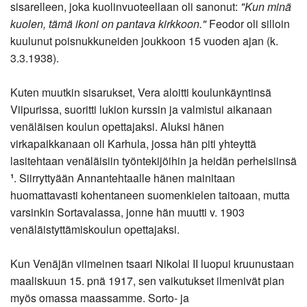
sisarelleen, joka kuolinvuoteellaan oli sanonut:
"Kun minä
kuolen, tämä ikoni on pantava kirkkoon."
Feodor oli silloin
kuulunut poisnukkuneiden joukkoon 15 vuoden ajan (k.
3.3.1938).
Kuten muutkin sisarukset, Vera aloitti koulunkäyntinsä
Viipurissa, suoritti lukion kurssin ja valmistui aikanaan
venäläisen koulun opettajaksi. Aluksi hänen
virkapaikkanaan oli Karhula, jossa hän piti yhteyttä
lasitehtaan venäläisiin työntekijöihin ja heidän perheisiinsä
¹
. Siirryttyään Annantehtaalle hänen mainitaan
huomattavasti kohentaneen suomenkielen taitoaan, mutta
varsinkin Sortavalassa, jonne hän muutti v. 1903
venäläistyttämiskoulun opettajaksi.
Kun Venäjän viimeinen tsaari Nikolai II luopui kruunustaan
maaliskuun 15. pnä 1917, sen vaikutukset ilmenivät pian
myös omassa maassamme. Sorto- ja