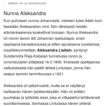
jääköön se nyt selostamatta.
Nunna Aleksandra
Kun puhutaan nunna Johannasta, mieleen tulee ikään kuin
itsestään Aleksandran nimi. Niin läheisesti heidän
elämänkaarensa koskettivat toisiaan. Nunna Aleksandra
oli monin tavoin äiti Johannan opetuslapsi, ensin
oppilaana kansakoulussa ja sitten apulaisena luostarissa,
maallikkonimeltään
Aleksandra Lisitsin
, syntynyt
Suistamolla Raja-Karjalan tunnetussa runon ja
runonlaulajien pitäjässä 16.3.1895. Ilmeisesti opettajansa
vaikutuksesta hän päätti lähteä Lintulaan, jonne hän
saapui samoin tammikuussa v.1921.
Aleksandra oli jalkainvalidi, mutta se ei näyttänyt
haittaavan hänen työskentelyään. Hän oli erittäin
puuhakas ja työteliäs sisar, joka ei vitkastellut tehtäviensä
suorittamisessa. Vanhassa Lintulassa hänen yhtenä