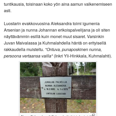
tuntikausia, toisinaan koko yön aina aamun valkenemiseen
asti.
Luostarin evakkovuosina Aleksandra toimi igumenia
Arsenian ja nunna Johannan erikoispalvelijana ja oli siten
näyttävämmin esillä kuin monet muut sisaret. Varsinkin
Juvan Maivalassa ja Kuhmalahdella häntä on erityisellä
rakkaudella muisteltu.
"Ontuva, punaposkinen nunna,
persoona vertaansa vailla"
(Inkri Yli-Hinkkala, Kuhmalahti).