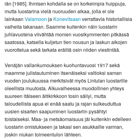
iän [1985]. Ihmisen kohdalla se on korkeimpia huippuja,
mutta luostarina vielä nuoruuden aikaa, jolla ei ole
lainkaan
Valamoon
ja
Konevitsaan
verrattavia historiallisia
vaiheita takanaan. Saamme kuitenkin näin luostarin
juhlavuotena viivähtää monien vuosikymmenten pitkässä
saatossa, katsella kuljetun tien nousun ja laskun aikojen
vuorottelua sekä tarkata eräiltä osin niiden viestintää.
Venäjän vallankumouksen kuohuntavuosi 1917 sekä
maamme julistautuminen itsenäiseksi valtioksi saman
vuoden joulukuussa merkitsivät myös Lintulan luostarille
oleellista muutosta. Alkuvaiheessa muodollinen yhteys
suureen itäiseen äitikirkkoon tosin säilyi, mutta
taloudellista apua ei enää saatu ja rajan sulkeuduttua
uusien sisarten saapuminen luostariin pysähtyi
toistaiseksi. Maa- ja metsäomaisuus jäi kuitenkin edelleen
luostarin omistukseen ja takasi sen asukkaille varman,
joskin niukan toimeentulon lähteen.