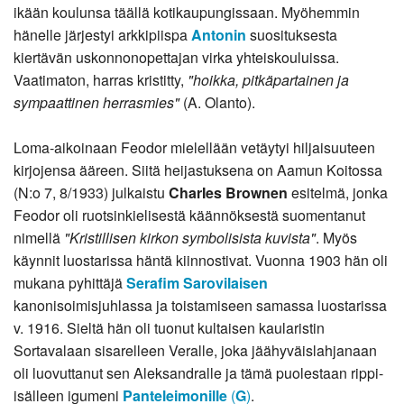
ikään koulunsa täällä kotikaupungissaan. Myöhemmin
hänelle järjestyi arkkipiispa
Antonin
suosituksesta
kiertävän uskonnonopettajan virka yhteiskouluissa.
Vaatimaton, harras kristitty,
"hoikka, pitkäpartainen ja
sympaattinen herrasmies"
(A. Olanto).
Loma-aikoinaan Feodor mielellään vetäytyi hiljaisuuteen
kirjojensa ääreen. Siitä heijastuksena on Aamun Koitossa
(N:o 7, 8/1933) julkaistu
CharIes Brownen
esitelmä, jonka
Feodor oli ruotsinkielisestä käännöksestä suomentanut
nimellä
"Kristillisen kirkon symbolisista kuvista"
. Myös
käynnit luostarissa häntä kiinnostivat. Vuonna 1903 hän oli
mukana pyhittäjä
Serafim Sarovilaisen
kanonisoimisjuhlassa ja toistamiseen samassa luostarissa
v. 1916. Sieltä hän oli tuonut kultaisen kaularistin
Sortavalaan sisarelleen Veralle, joka jäähyväislahjanaan
oli luovuttanut sen Aleksandralle ja tämä puolestaan rippi-
isälleen igumeni
Panteleimonille
(
G
)
.