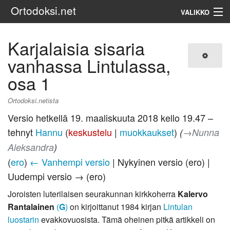
Ortodoksi.net
VALIKKO
Ortodoksinen kirkko
Karjalaisia sisaria
vanhassa Lintulassa,
Haku
osa 1
Ortodoksi.netista
Versio hetkellä 19. maaliskuuta 2018 kello 19.47 –
tehnyt
Hannu
(
keskustelu
|
muokkaukset
)
(
→‎Nunna
Aleksandra
)
(
ero
)
← Vanhempi versio
| Nykyinen versio (ero) |
Uudempi versio → (ero)
Joroisten luterilaisen seurakunnan kirkkoherra
Kalervo
Rantalainen
(
G
)
on kirjoittanut 1984 kirjan
Lintulan
luostarin
evakkovuosista. Tämä oheinen pitkä artikkeli on