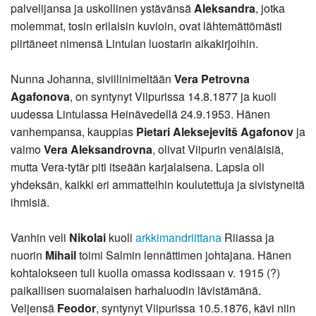
palvelijansa ja uskollinen ystävänsä
Aleksandra
, jotka
molemmat, tosin erilaisin kuvioin, ovat lähtemättömästi
piirtäneet nimensä Lintulan luostarin aikakirjoihin.
Nunna Johanna, siviilinimeltään
Vera Petrovna
Agafonova
, on syntynyt Viipurissa 14.8.1877 ja kuoli
uudessa Lintulassa Heinävedellä 24.9.1953. Hänen
vanhempansa, kauppias
Pietari Aleksejevitš Agafonov
ja
vaimo
Vera Aleksandrovna
, olivat Viipurin venäläisiä,
mutta Vera-tytär piti itseään karjalaisena. Lapsia oli
yhdeksän, kaikki eri ammatteihin koulutettuja ja sivistyneitä
ihmisiä.
Vanhin veli
Nikolai
kuoli
arkkimandriittana
Riiassa ja
nuorin
Mihail
toimi Salmin lennättimen johtajana. Hänen
kohtalokseen tuli kuolla omassa kodissaan v. 1915 (?)
paikallisen suomalaisen harhaluodin lävistämänä.
Veljensä
Feodor
, syntynyt Viipurissa 10.5.1876, kävi niin