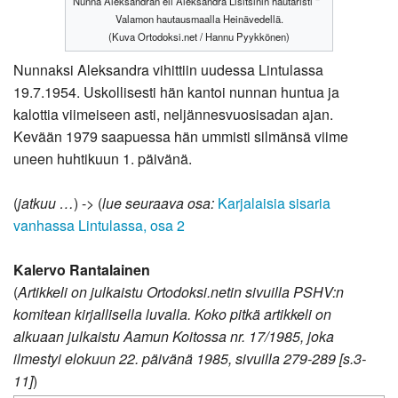
Nunna Aleksandran eli Aleksandra Lisitsinin hautaristi
Valamon hautausmaalla Heinävedellä.
(Kuva Ortodoksi.net / Hannu Pyykkönen)
Nunnaksi Aleksandra vihittiin uudessa Lintulassa
19.7.1954. Uskollisesti hän kantoi nunnan huntua ja
kalottia viimeiseen asti, neljännesvuosisadan ajan.
Kevään 1979 saapuessa hän ummisti silmänsä viime
uneen huhtikuun 1. päivänä.
(
jatkuu …
) -> (
lue seuraava osa:
Karjalaisia sisaria
vanhassa Lintulassa, osa 2
Kalervo Rantalainen
(
Artikkeli on julkaistu Ortodoksi.netin sivuilla PSHV:n
komitean kirjallisella luvalla. Koko pitkä artikkeli on
alkuaan julkaistu Aamun Koitossa nr. 17/1985, joka
ilmestyi elokuun 22. päivänä 1985, sivuilla 279-289 [s.3-
11]
)