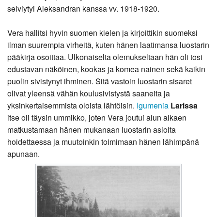
selviytyi Aleksandran kanssa vv. 1918-1920.
Vera hallitsi hyvin suomen kielen ja kirjoittikin suomeksi
ilman suurempia virheitä, kuten hänen laatimansa luostarin
pääkirja osoittaa. Ulkonaiselta olemukseltaan hän oli tosi
edustavan näköinen, kookas ja komea nainen sekä kaikin
puolin sivistynyt ihminen. Sitä vastoin luostarin sisaret
olivat yleensä vähän koulusivistystä saaneita ja
yksinkertaisemmista oloista lähtöisin.
Igumenia
Larissa
itse oli täysin ummikko, joten Vera joutui alun alkaen
matkustamaan hänen mukanaan luostarin asioita
hoidettaessa ja muutoinkin toimimaan hänen lähimpänä
apunaan.