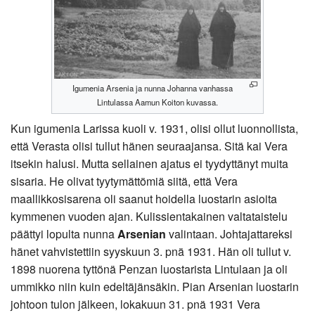
Igumenia Arsenia ja nunna Johanna vanhassa
Lintulassa Aamun Koiton kuvassa.
Kun igumenia Larissa kuoli v. 1931, olisi ollut luonnollista,
että Verasta olisi tullut hänen seuraajansa. Sitä kai Vera
itsekin halusi. Mutta sellainen ajatus ei tyydyttänyt muita
sisaria. He olivat tyytymättömiä siitä, että Vera
maallikkosisarena oli saanut hoidella luostarin asioita
kymmenen vuoden ajan. Kulissientakainen valtataistelu
päättyi lopulta nunna
Arsenian
valintaan. Johtajattareksi
hänet vahvistettiin syyskuun 3. pnä 1931. Hän oli tullut v.
1898 nuorena tyttönä Penzan luostarista Lintulaan ja oli
ummikko niin kuin edeltäjänsäkin. Pian Arsenian luostarin
johtoon tulon jälkeen, lokakuun 31. pnä 1931 Vera