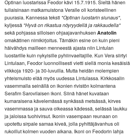
Optinan luostarissa Feodor kävi 15.7.1915. Sieltä hänen
tuliaisinaan matkamuistona Veralle oli koristeellinen
puurasia. Kannessa teksti
"Optinan luostarin siunaus"
,
kyljessä
"Hyvä on rikastua nöyryydellä ja rakkaudella"
sekä pohjassa silloisen ohjaajavanhuksen
Anatolin
omakätinen nimikirjoitus. Tämäkin esine on kuin pieni
häivähdys mailleen menneestä ajasta niin Lintulan
luostarille kuin nykyisille pyhiinvaeltajille. Kun Vera siirtyi
Lintulaan, Feodor luonnollisesti vietti siellä monia kesäisiä
viikkoja 1920- ja 30-luvuilla. Mutta heidän molempien
yhteismuisto elää myös uudessa Lintulassa. Kirkkosalin
vasemmalla seinällä on ikonien rivistön kolmantena
Serafim Sarovilaisen ikoni. Siinä hänet kuvataan
kumaraisena kävelemässä synkässä metsässä, kirves
vasemmassa ja sauva oikeassa kädessä, selässä laukku
ja jaloissa tuohivirsut. Ikonin vasempaan reunaan on
upotettu sirpale samaa kiveä, jolla pyhittäjävanhus oli
rukoillut kolmen vuoden aikana. Ikoni on Feodorin lahja