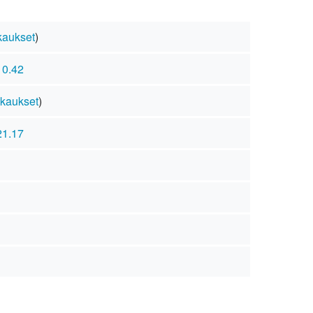
aukset
)
10.42
kaukset
)
21.17