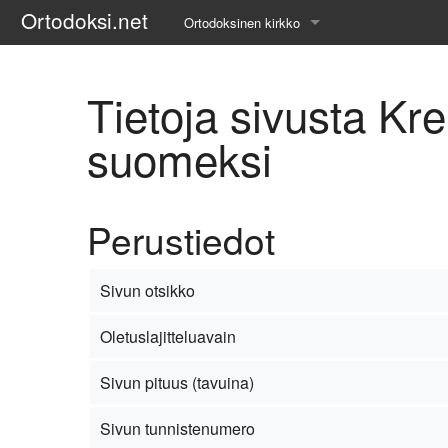
Ortodoksi.net
Ortodoksinen kirkko
Tietopankki
Tietoja sivusta Kr
Liturgiset tekstit
suomeksi
Opetuspuheet
Kirkkohistoria
Perustiedot
Etiikka
Sivun otsikko
Uskonoppi
Oletuslajitteluavain
Kirkkotaide
Sivun pituus (tavuina)
Pyhät ihmiset
Sivun tunnistenumero
Suomen kirkko