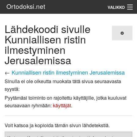
Ortodoksi.net
VALIKKO
Ortodoksinen kirkko
Lähdekoodi sivulle
Kunniallisen ristin
Haku
ilmestyminen
Jerusalemissa
←
Kunniallisen ristin ilmestyminen Jerusalemissa
Sinulla ei ole oikeutta muokata tätä sivua seuraavasta
syystä:
Pyytämäsi toiminto on rajoitettu käyttäjille, jotka kuuluvat
seuraavaan ryhmään:
käyttäjät
.
Voit katsoa ja kopioida tämän sivun lähdetekstiä.