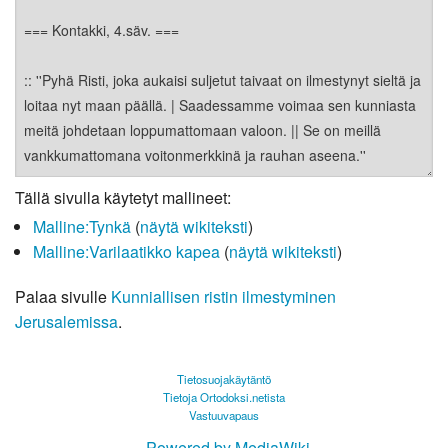
Tällä sivulla käytetyt mallineet:
Malline:Tynkä
(
näytä wikiteksti
)
Malline:Varilaatikko kapea
(
näytä wikiteksti
)
Palaa sivulle
Kunniallisen ristin ilmestyminen
Jerusalemissa
.
Tietosuojakäytäntö
Tietoja Ortodoksi.netista
Vastuuvapaus
Powered by MediaWiki