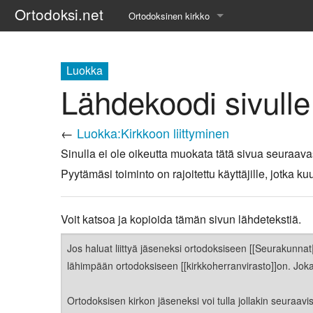
Ortodoksi.net
Ortodoksinen kirkko
Tietopankki
Luokka
Liturgiset tekstit
Lähdekoodi sivulle
Opetuspuheet
←
Luokka:Kirkkoon liittyminen
Kirkkohistoria
Sinulla ei ole oikeutta muokata tätä sivua seuraava
Pyytämäsi toiminto on rajoitettu käyttäjille, jotka
Etiikka
Uskonoppi
Voit katsoa ja kopioida tämän sivun lähdetekstiä.
Kirkkotaide
Pyhät ihmiset
Suomen kirkko