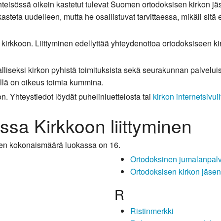
yhteisössä oikein kastetut tulevat Suomen ortodoksisen kirkon j
teta uudelleen, mutta he osallistuvat tarvittaessa, mikäli sitä e
n kirkkoon. Liittyminen edellyttää yhteydenottoa ortodoksiseen k
lliseksi kirkon pyhistä toimituksista sekä seurakunnan palvelui
llä on oikeus toimia kummina.
n. Yhteystiedot löydät puhelinluettelosta tai
kirkon internetsivuil
assa Kirkkoon liittyminen
jen kokonaismäärä luokassa on 16.
Ortodoksinen jumalanpal
Ortodoksisen kirkon jäsene
R
Ristinmerkki