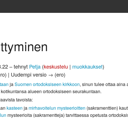
ittyminen
8.22 – tehnyt
Petja
(
keskustelu
|
muokkaukset
)
ero) | Uudempi versio → (ero)
taan
ja
Suomen ortodoksiseen kirkkoon
, sinun tulee ottaa ain
 kotikuntansa alueen ortodoksiseen seurakuntaan.
aavista tavoista:
laan
kasteen
ja
mirhavoitelun
mysteerioitten
(sakramenttien) kautt
elun
mysteerioita (sakramentteja) tarvittaessa opetusta ortodoks