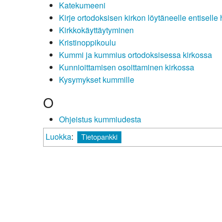
Katekumeeni
Kirje ortodoksisen kirkon löytäneelle entiselle 
Kirkkokäyttäytyminen
Kristinoppikoulu
Kummi ja kummius ortodoksisessa kirkossa
Kunnioittamisen osoittaminen kirkossa
Kysymykset kummille
O
Ohjeistus kummiudesta
Luokka
:
Tietopankki