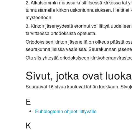
2. Aikaisemmin muussa kristillisessä kirkossa tai 
Kirkkoon liittyminen
tunnustamalla kirkon uskontunnustuksen. Heitä ei kas
mysteerioon.
3. Kirkon jäsenyydestä eronnut voi liittyä uudellee
tarvittaessa ortodoksista opetusta.
Ortodoksisen kirkon jäsenellä on oikeus päästä osa
seurakunnallisissa vaaleissa. Seurakunnan jäsene
Ota siis yhteyttä ortodoksiseen kirkkoherranvirastoo
Sivut, jotka ovat luok
Seuraavat 16 sivua kuuluvat tähän luokkaan. Sivu
E
Euhologionin ohjeet liittyvälle
K