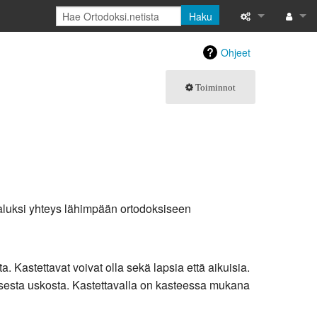
Haku
Tänne viittaava
Kirjaud
Ohjeet
Linkitettyjen s
Toiminnot
Toimintosivut
Tulostettava ve
Ikilinkki
Sivun tiedot
a aluksi yhteys lähimpään ortodoksiseen
Tuoreet muutok
a. Kastettavat voivat olla sekä lapsia että aikuisia.
Ohje
isesta uskosta. Kastettavalla on kasteessa mukana