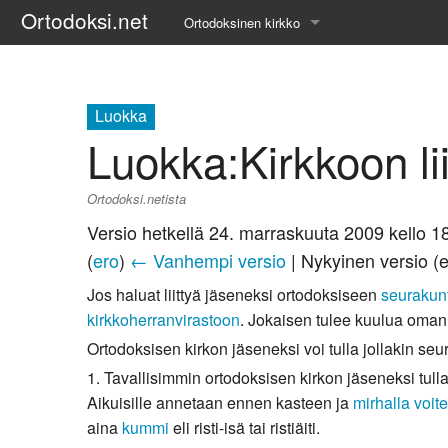
Ortodoksi.net
Ortodoksinen kirkko
Tietopankki
Liturgiset tekstit
Luokka
Luokka
:
Kirkkoon li
Opetuspuheet
Ortodoksi.netista
Kirkkohistoria
Versio hetkellä 24. marraskuuta 2009 kello 1
Etiikka
(
ero
)
← Vanhempi versio
| Nykyinen versio (
Uskonoppi
Jos haluat liittyä jäseneksi ortodoksiseen
seurakun
kirkkoherranvirastoon
. Jokaisen tulee kuulua oman
Kirkkotaide
Ortodoksisen kirkon jäseneksi voi tulla jollakin seur
1. Tavallisimmin ortodoksisen kirkon jäseneksi tul
Pyhät ihmiset
Aikuisille annetaan ennen kasteen ja
mirhalla voit
aina
kummi
eli risti-isä tai ristiäiti.
Suomen kirkko