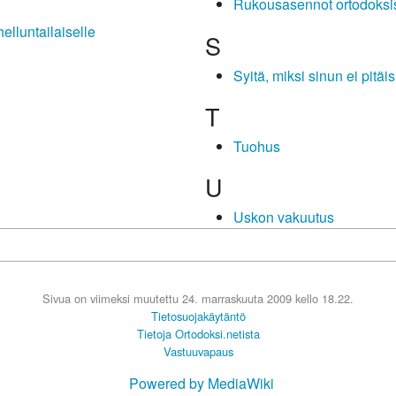
Rukousasennot ortodoksi
helluntailaiselle
S
Syitä, miksi sinun ei pitäi
T
Tuohus
U
Uskon vakuutus
Sivua on viimeksi muutettu 24. marraskuuta 2009 kello 18.22.
Tietosuojakäytäntö
Tietoja Ortodoksi.netista
Vastuuvapaus
Powered by MediaWiki