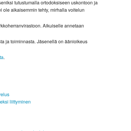
äseniksi tutustumalla ortodoksiseen uskontoon ja
i ole aikaisemmin tehty, mirhalla voitelun
irkkoherranvirastoon. Aikuiselle annetaan
sta ja toiminnasta. Jäsenellä on äänioikeus
ta
.
velus
ksi liittyminen