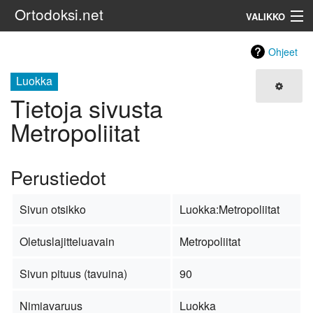
Ortodoksi.net
VALIKKO
Ortodoksinen kirkko
Ohjeet
Luokka
Haku
Tietoja sivusta
Metropoliitat
Perustiedot
Sivun otsikko
Luokka:Metropoliitat
Oletuslajitteluavain
Metropoliitat
Sivun pituus (tavuina)
90
Nimiavaruus
Luokka