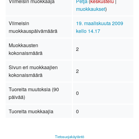
Viimeisin muokkaaja
Petja
(
keskustelu
|
muokkaukset
)
Viimeisin
19. maaliskuuta 2009
muokkauspäivämäärä
kello 14.17
Muokkausten
2
kokonaismäärä
Sivun eri muokkaajien
2
kokonaismäärä
Tuoreita muutoksia (90
0
päivää)
Tuoreita muokkaajia
0
Tietosuojakäytäntö