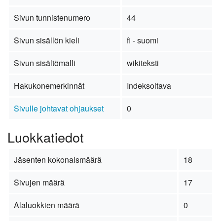
Sivun tunnistenumero
44
Sivun sisällön kieli
fi - suomi
Sivun sisältömalli
wikiteksti
Hakukonemerkinnät
Indeksoitava
Sivulle johtavat ohjaukset
0
Luokkatiedot
Jäsenten kokonaismäärä
18
Sivujen määrä
17
Alaluokkien määrä
0