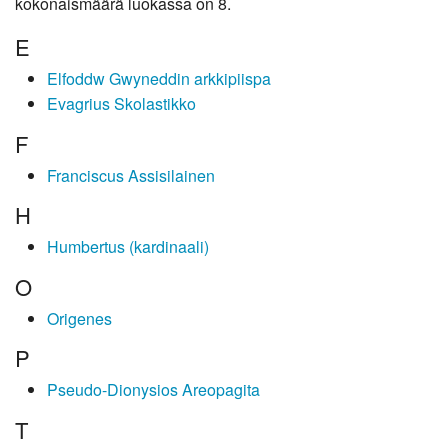
kokonaismäärä luokassa on 8.
E
Elfoddw Gwyneddin arkkipiispa
Evagrius Skolastikko
F
Franciscus Assisilainen
H
Humbertus (kardinaali)
O
Origenes
P
Pseudo-Dionysios Areopagita
T