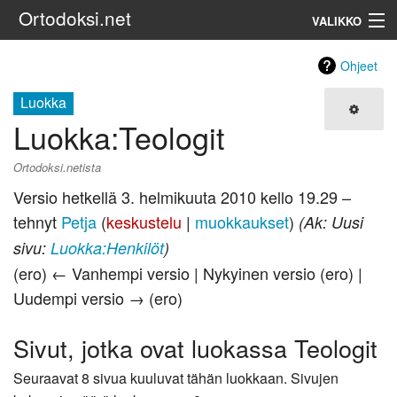
Ortodoksi.net
VALIKKO
Ortodoksinen kirkko
Ohjeet
Luokka
Haku
Luokka
:
Teologit
Ortodoksi.netista
Versio hetkellä 3. helmikuuta 2010 kello 19.29 –
tehnyt
Petja
(
keskustelu
|
muokkaukset
)
(Ak: Uusi
sivu:
Luokka:Henkilöt
)
(ero) ← Vanhempi versio | Nykyinen versio (ero) |
Uudempi versio → (ero)
Sivut, jotka ovat luokassa Teologit
Seuraavat 8 sivua kuuluvat tähän luokkaan. Sivujen