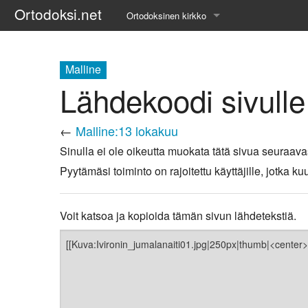
Ortodoksi.net
Ortodoksinen kirkko
Tietopankki
Malline
Liturgiset tekstit
Lähdekoodi sivulle
Opetuspuheet
←
Malline:13 lokakuu
Kirkkohistoria
Sinulla ei ole oikeutta muokata tätä sivua seuraava
Pyytämäsi toiminto on rajoitettu käyttäjille, jotka
Etiikka
Uskonoppi
Voit katsoa ja kopioida tämän sivun lähdetekstiä.
Kirkkotaide
Pyhät ihmiset
Suomen kirkko