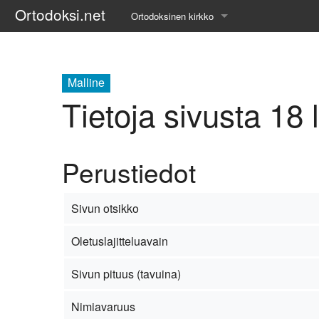
Ortodoksi.net
Ortodoksinen kirkko
Tietopankki
Liturgiset tekstit
Malline
Tietoja sivusta 18
Opetuspuheet
Kirkkohistoria
Perustiedot
Etiikka
Sivun otsikko
Uskonoppi
Oletuslajitteluavain
Kirkkotaide
Pyhät ihmiset
Sivun pituus (tavuina)
Suomen kirkko
Nimiavaruus