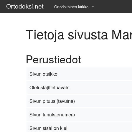
Ortodoksi.net
Ortodoksinen kirkko
Tietopankki
Tietoja sivusta M
Liturgiset tekstit
Opetuspuheet
Perustiedot
Kirkkohistoria
Etiikka
Sivun otsikko
Uskonoppi
Oletuslajitteluavain
Kirkkotaide
Sivun pituus (tavuina)
Pyhät ihmiset
Sivun tunnistenumero
Suomen kirkko
Sivun sisällön kieli