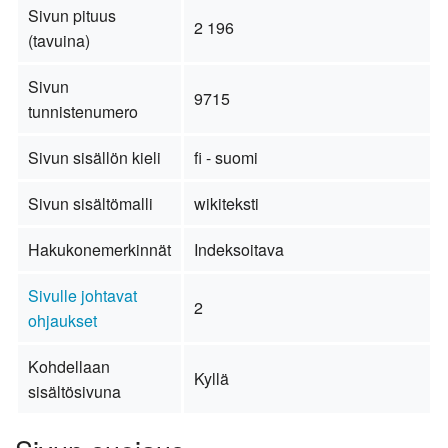
Sivun pituus
2 196
(tavuina)
Sivun
9715
tunnistenumero
Sivun sisällön kieli
fi - suomi
Sivun sisältömalli
wikiteksti
Hakukonemerkinnät
Indeksoitava
Sivulle johtavat
2
ohjaukset
Kohdellaan
Kyllä
sisältösivuna