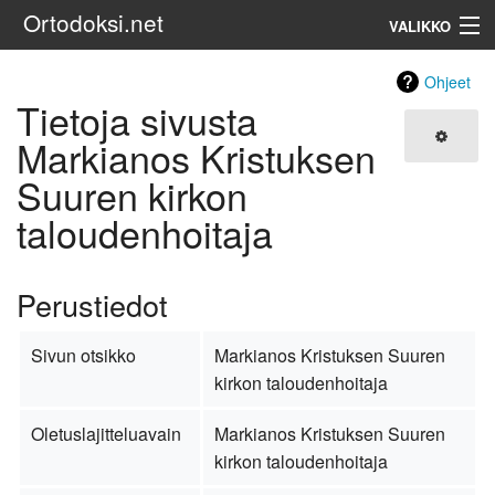
Ortodoksi.net
VALIKKO
Ortodoksinen kirkko
Ohjeet
Tietoja sivusta
Haku
Markianos Kristuksen
Suuren kirkon
taloudenhoitaja
Perustiedot
Sivun otsikko
Markianos Kristuksen Suuren
kirkon taloudenhoitaja
Oletuslajitteluavain
Markianos Kristuksen Suuren
kirkon taloudenhoitaja