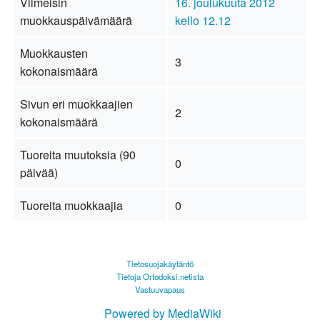
Viimeisin
16. joulukuuta 2012
muokkauspäivämäärä
kello 12.12
Muokkausten
3
kokonaismäärä
Sivun eri muokkaajien
2
kokonaismäärä
Tuoreita muutoksia (90
0
päivää)
Tuoreita muokkaajia
0
Tietosuojakäytäntö
Tietoja Ortodoksi.netista
Vastuuvapaus
Powered by MediaWiki