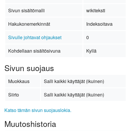
Sivun sisältömalli
wikiteksti
Hakukonemerkinnät
Indeksoitava
Sivulle johtavat ohjaukset
0
Kohdellaan sisältösivuna
Kyllä
Sivun suojaus
Muokkaus
Salli kaikki käyttäjät (ikuinen)
Siirto
Salli kaikki käyttäjät (ikuinen)
Katso tämän sivun suojauslokia.
Muutoshistoria