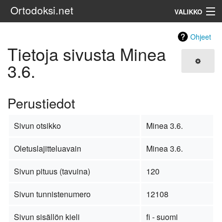
Ortodoksi.net
VALIKKO
Ortodoksinen kirkko
Ohjeet
Tietoja sivusta Minea
Haku
3.6.
Perustiedot
Sivun otsikko
Minea 3.6.
Oletuslajitteluavain
Minea 3.6.
Sivun pituus (tavuina)
120
Sivun tunnistenumero
12108
Sivun sisällön kieli
fi - suomi