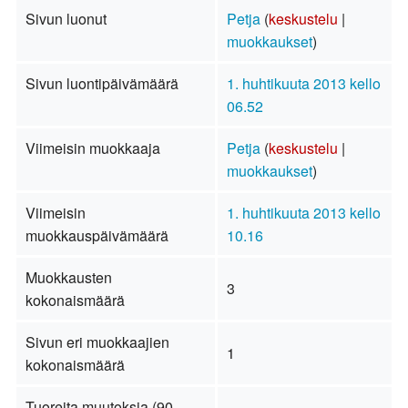
Sivun luonut
Petja
(
keskustelu
|
muokkaukset
)
Sivun luontipäivämäärä
1. huhtikuuta 2013 kello
06.52
Viimeisin muokkaaja
Petja
(
keskustelu
|
muokkaukset
)
Viimeisin
1. huhtikuuta 2013 kello
muokkauspäivämäärä
10.16
Muokkausten
3
kokonaismäärä
Sivun eri muokkaajien
1
kokonaismäärä
Tuoreita muutoksia (90