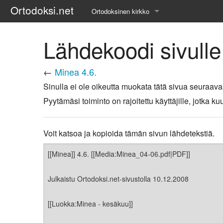
Ortodoksi.net
Ortodoksinen kirkko
Tietopankki
Lähdekoodi sivulle
Liturgiset tekstit
←
Minea 4.6.
Opetuspuheet
Sinulla ei ole oikeutta muokata tätä sivua seuraava
Pyytämäsi toiminto on rajoitettu käyttäjille, jotka
Kirkkohistoria
Etiikka
Voit katsoa ja kopioida tämän sivun lähdetekstiä.
Uskonoppi
Kirkkotaide
Pyhät ihmiset
Suomen kirkko