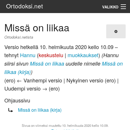
Ortodoksi.net
VALIKKO
Ortodoksinen kirkko
Missä on liikaa
Haku
Ortodoksi.netista
Versio hetkellä 10. helmikuuta 2020 kello 10.09 –
tehnyt
Hannu
(
keskustelu
|
muokkaukset
)
(Hannu
siirsi sivun
Missä on liikaa
uudelle nimelle
Missä on
liikaa (kirja)
)
(ero) ← Vanhempi versio | Nykyinen versio (ero) |
Uudempi versio → (ero)
Ohjaussivu
Ohjaus sivulle:
Missä on liikaa (kirja)
Sivua on viimeksi muutettu 10. helmikuuta 2020 kello 10.09.