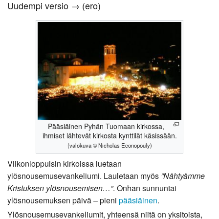
Uudempi versio → (ero)
Pääsiäinen Pyhän Tuomaan kirkossa,
ihmiset lähtevät kirkosta kynttilät käsissään.
(valokuva © Nicholas Econopouly)
Viikonloppuisin kirkoissa luetaan
ylösnousemusevankeliumi. Lauletaan myös
”Nähtyämme
Kristuksen ylösnousemisen…”
. Onhan sunnuntai
ylösnousemuksen päivä – pieni
pääsiäinen
.
Ylösnousemusevankeliumit, yhteensä niitä on yksitoista,