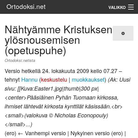
Ortodoksi.net
VALIKKO
Ortodoksinen kirkko
Nähtyämme Kristuksen
ylösnousemisen
Haku
(opetuspuhe)
Ortodoksi.netista
Versio hetkellä 24. lokakuuta 2009 kello 07.27 –
tehnyt
Hannu
(
keskustelu
|
muokkaukset
)
(Ak: Uusi
sivu: [[Kuva:Easter1.jpg|thumb|300 px|
<center>Pääsiäinen Pyhän Tuomaan kirkossa,
ihmiset lähtevät kirkosta kynttilät käsissään.<br>
<small>(valokuva © Nicholas Econopouly)
</small>...)
(ero) ← Vanhempi versio | Nykyinen versio (ero) |