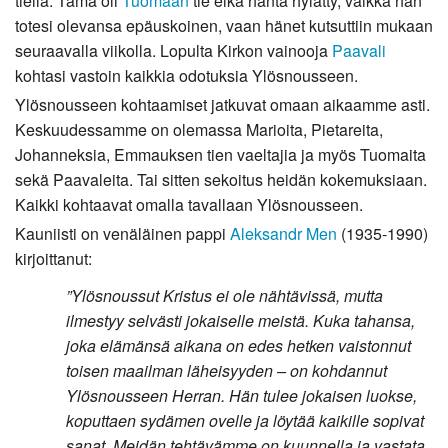
tiellä. Tämä oli
Tuomaan
tie eikä häntä hylätty, vaikka hän
totesi olevansa epäuskoinen, vaan hänet kutsuttiin mukaan
seuraavalla viikolla. Lopulta Kirkon vainooja
Paavali
kohtasi vastoin kaikkia odotuksia Ylösnousseen.
Ylösnousseen kohtaamiset jatkuvat omaan aikaamme asti.
Keskuudessamme on olemassa Marioita, Pietareita,
Johanneksia, Emmauksen tien vaeltajia ja myös Tuomaita
sekä Paavaleita. Tai sitten sekoitus heidän kokemuksiaan.
Kaikki kohtaavat omalla tavallaan Ylösnousseen.
Kauniisti on venäläinen pappi
Aleksandr Men
(1935-1990)
kirjoittanut:
”Ylösnoussut Kristus ei ole nähtävissä, mutta
ilmestyy selvästi jokaiselle meistä. Kuka tahansa,
joka elämänsä aikana on edes hetken vaistonnut
toisen maailman läheisyyden – on kohdannut
Ylösnousseen Herran. Hän tulee jokaisen luokse,
koputtaen sydämen ovelle ja löytää kaikille sopivat
sanat. Meidän tehtävämme on kuunnella ja vastata