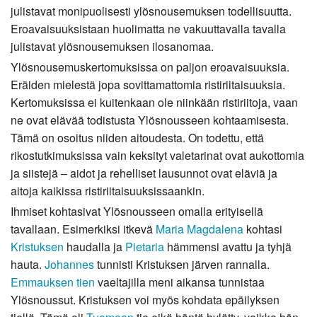
julistavat monipuolisesti ylösnousemuksen todellisuutta.
Eroavaisuuksistaan huolimatta ne vakuuttavalla tavalla
julistavat ylösnousemuksen ilosanomaa.
Ylösnousemuskertomuksissa on paljon eroavaisuuksia.
Eräiden mielestä jopa sovittamattomia ristiriitaisuuksia.
Kertomuksissa ei kuitenkaan ole niinkään ristiriitoja, vaan
ne ovat elävää todistusta Ylösnousseen kohtaamisesta.
Tämä on osoitus niiden aitoudesta. On todettu, että
rikostutkimuksissa vain keksityt valetarinat ovat aukottomia
ja siistejä – aidot ja rehelliset lausunnot ovat eläviä ja
aitoja kaikissa ristiriitaisuuksissaankin.
Ihmiset kohtasivat Ylösnousseen omalla erityisellä
tavallaan. Esimerkiksi itkevä
Maria Magdalena
kohtasi
Kristuksen
haudalla ja
Pietaria
hämmensi avattu ja tyhjä
hauta.
Johannes
tunnisti Kristuksen järven rannalla.
Emmauksen tien
vaeltajilla meni aikansa tunnistaa
Ylösnoussut. Kristuksen voi myös kohdata epäilyksen