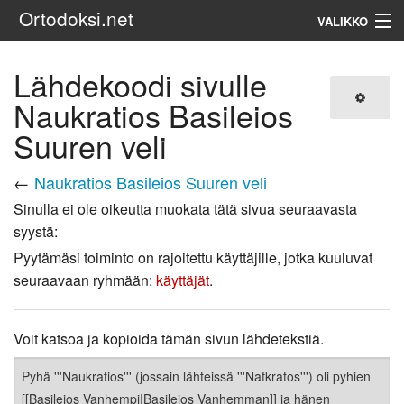
Ortodoksi.net
VALIKKO
Ortodoksinen kirkko
Lähdekoodi sivulle
Naukratios Basileios
Haku
Suuren veli
←
Naukratios Basileios Suuren veli
Sinulla ei ole oikeutta muokata tätä sivua seuraavasta
syystä:
Pyytämäsi toiminto on rajoitettu käyttäjille, jotka kuuluvat
seuraavaan ryhmään:
käyttäjät
.
Voit katsoa ja kopioida tämän sivun lähdetekstiä.