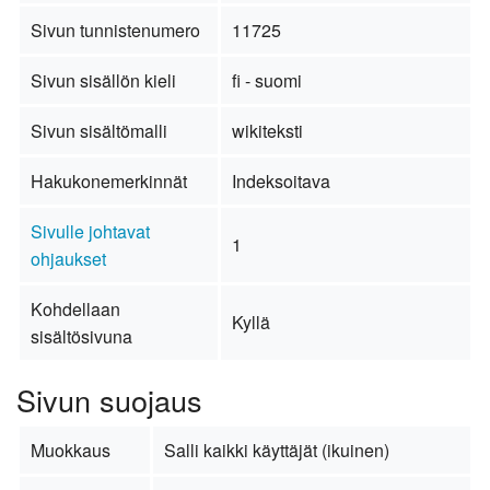
Sivun tunnistenumero
11725
Sivun sisällön kieli
fi - suomi
Sivun sisältömalli
wikiteksti
Hakukonemerkinnät
Indeksoitava
Sivulle johtavat
1
ohjaukset
Kohdellaan
Kyllä
sisältösivuna
Sivun suojaus
Muokkaus
Salli kaikki käyttäjät (ikuinen)