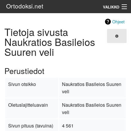
Ortodoksi.net
VALIKKO
Ortodoksinen kirkko
Ohjeet
Tietoja sivusta
Haku
Naukratios Basileios
Suuren veli
Perustiedot
Sivun otsikko
Naukratios Basileios Suuren
veli
Oletuslajitteluavain
Naukratios Basileios Suuren
veli
Sivun pituus (tavuina)
4 561