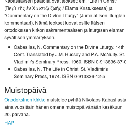
Kabasilaksen päätöitä ovat teokset: em. "Life in Christ"
(Περὶ τῆς ἐν Χριστῷ ζωῆς / Elämä Kristuksessa) ja
"Commentary on the Divine Liturgy" (Jumalallisen liturgian
kommentaari). Nämä teokset tuovat esille itäisen
ortodoksisen kirkon sakramentaalisen ja liturgisen elämän
syvällisen ymmärryksen.
Cabasilas, N. Commentary on the Divine Liturgy. 14th
Cent. Translated by J.M. Hussey and P.A. McNulty. St.
Vladimir's Seminary Press, 1960. ISBN 0-913836-37-0
Cabasilas, N. The Life in Christ. St. Vladimir's
Seminary Press, 1974. ISBN 0-913836-12-5
Muistopäivä
Ortodoksinen kirkko
muistelee pyhää Nikolaos Kabasilasta
aina vuosittain hänen omana muistopäivänään kesäkuun
20. päivänä.
HAP