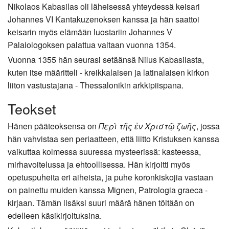
Nikolaos Kabasilas oli läheisessä yhteydessä keisari
Johannes VI Kantakuzenoksen kanssa ja hän saattoi
keisarin myös elämään luostariin Johannes V
Palaiologoksen palattua valtaan vuonna 1354.
Vuonna 1355 hän seurasi setäänsä Nilus Kabasilasta,
kuten itse määritteli - kreikkalaisen ja latinalaisen kirkon
liiton vastustajana - Thessalonikin arkkipiispana.
Teokset
Hänen pääteoksensa on
Περὶ τῆς ἐν Χριστῷ ζωῆς
, jossa
hän vahvistaa sen periaatteen, että liitto Kristuksen kanssa
vaikuttaa kolmessa suuressa mysteerissä: kasteessa,
mirhavoitelussa ja ehtoollisessa. Hän kirjoitti myös
opetuspuheita eri aiheista, ja puhe koronkiskojia vastaan
on painettu muiden kanssa Mignen, Patrologia graeca -
kirjaan. Tämän lisäksi suuri määrä hänen töitään on
edelleen käsikirjoituksina.