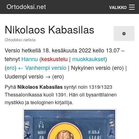
Ortodoksi.net
VALIKKO
Ortodoksinen kirkko
Nikolaos Kabasilas
Haku
Ortodoksi.netista
Versio hetkellä 18. kesäkuuta 2022 kello 13.07 –
tehnyt
Hannu
(
keskustelu
|
muokkaukset
)
(
ero
)
← Vanhempi versio
| Nykyinen versio (ero) |
Uudempi versio → (ero)
Pyhä
Nikolaos Kabasilas
syntyi noin 1319/1323
Thessalonikassa kuoli 1391. Hän oli bysanttilainen
mystikko ja teologinen kirjailija.