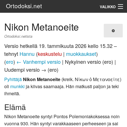
Ortodoksi.net
VALIKKO
Ortodoksinen kirkko
Nikon Metanoeite
Haku
Ortodoksi.netista
Versio hetkellä 19. tammikuuta 2026 kello 15.32 –
tehnyt
Hannu
(
keskustelu
|
muokkaukset
)
(
ero
)
← Vanhempi versio
| Nykyinen versio (ero) |
Uudempi versio → (ero)
Pyhittäjä
Nikon Metanoeite
(kreik. Νίκων ὁ Μετανοείτε)
oli
munkki
ja kiivas saarnaaja. Hän matkusti paljon ja teki
ihmeitä.
Elämä
Nikon Metanoeite syntyi Pontos Polemoniakoksessa noin
vuonna 930. Hän syntyi varakkaaseen perheeseen ja sai