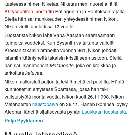
kasteessa nimen Niketas. Niketas meni nuorella iällä
Khrysopetron luostariin
Paflagonian ja Pontoksen rajalla.
Siellä hän sai munkkeuden yhteydessä nimen Nikon.
Nikon vietti luostarissa 12 vuotta.
Luostarista Nikon lähti Vähä-Aasiaan saarnaamaan
kolmeksi vuodeksi. Kun Bysantin valtakunta valloitti
Kreetan takaisin arabeilta vuonna 961, Nikon johdatti
islamiin kääntyneitä takaisin kristilliseen uskoon. Siellä
hän sai lisänimensiä
Metanoeite
, joka on kreikkaa ja
tarkoittaa
katuvaa
.
Nikon matkusteli paljon ja teki ihmeitä eri puolilla. Häntä
kunnioitettiin erityisesti Spartassa, jossa hän teki
valistustyötä monta vuotta. Nikon kuoli 26.11.998. Nikon
Metanoeiten
muistopäivä
on 26.11. Hänen ikoninsa löytyy
Ateenan lähellä sijaitsevasta pyhän
Luukkaan luostarista
.
Petja Pyykkönen
Muualla internetissä