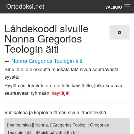
Ortodoksi.net
VALIKKO
Ortodoksinen kirkko
Lähdekoodi sivulle
Nonna Gregorios
Haku
Teologin äiti
←
Nonna Gregorios Teologin äiti
Sinulla ei ole oikeutta muokata tätä sivua seuraavasta
syystä:
Pyytämäsi toiminto on rajoitettu käyttäjille, jotka kuuluvat
seuraavaan ryhmään:
käyttäjät
.
Voit katsoa ja kopioida tämän sivun lähdetekstiä.