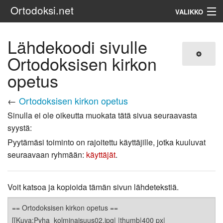
Ortodoksi.net
VALIKKO
Ortodoksinen kirkko
Lähdekoodi sivulle
Ortodoksisen kirkon
Haku
opetus
←
Ortodoksisen kirkon opetus
Sinulla ei ole oikeutta muokata tätä sivua seuraavasta
syystä:
Pyytämäsi toiminto on rajoitettu käyttäjille, jotka kuuluvat
seuraavaan ryhmään:
käyttäjät
.
Voit katsoa ja kopioida tämän sivun lähdetekstiä.