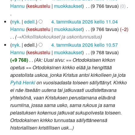
i
Hannu
keskustelu
muokkaukset
‎
9 766 tavua
0
‎
m
u
E
nyk.
edell.
4. tammikuuta 2026 kello 11.04
o
i
Hannu
keskustelu
muokkaukset
‎
9 766 tavua
−2
k
m
→‎Kirkolliskokoukset ja uskontunnustus
k
u
nyk.
edell.
4. tammikuuta 2026 kello 10.57
a
o
Hannu
keskustelu
muokkaukset
‎
9 768 tavua
u
k
+9 768
‎
Ak: Uusi sivu: == Ortodoksisen kirkon
s
k
opetus == Ortodoksinen kirkko elää ja hengittää
y
a
apostolista uskoa, jonka Kristus antoi kirkolleen ja jota
h
u
Pyhä Henki
on vuosisadasta toiseen säilyttänyt. Kirkko
t
s
ei näe itseään uutena tai jatkuvasti uudistettavana
e
y
yhteisönä, vaan Kristuksen perustamana elävänä
e
h
ruumiina, jossa sama usko, sama rukous ja sama
n
t
pelastuksen kokemus jatkuvat sukupolvesta toiseen.
v
e
Ortodoksinen kirkko tunnustaa säilyttäneensä
e
e
historiallisen kristillisen usk...
t
n