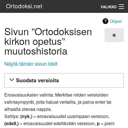
Ortodoksi.net
VALIKKO
Ortodoksinen kirkko
Ohjeet
Sivun ”Ortodoksisen
Haku
kirkon opetus”
muutoshistoria
Näytä tämän sivun lokit
Suodata versioita
Eroavaisuuksien valinta: Merkitse niiden versioiden
valintaympyrät, joita haluat vertailla, ja paina enter tai
alhaalla olevaa nappia.
Selitys:
(nyk.)
= eroavaisuudet uusimpaan versioon,
(edell.)
= eroavaisuudet edeltävään versioon,
p
= pieni