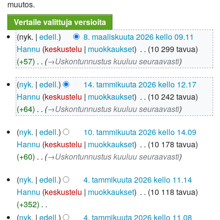
muutos.
8.
nyk.
edell.
8. maaliskuuta 2026 kello 09.11
maaliskuuta
Hannu
keskustelu
muokkaukset
‎
10 299 tavua
2026
+57
‎
→‎Uskontunnustus kuuluu seuraavasti
14.
nyk.
edell.
14. tammikuuta 2026 kello 12.17
tammikuuta
Hannu
keskustelu
muokkaukset
‎
10 242 tavua
2026
+64
‎
→‎Uskontunnustus kuuluu seuraavasti
10.
nyk.
edell.
10. tammikuuta 2026 kello 14.09
tammikuuta
Hannu
keskustelu
muokkaukset
‎
10 178 tavua
2026
+60
‎
→‎Uskontunnustus kuuluu seuraavasti
4.
nyk.
edell.
4. tammikuuta 2026 kello 11.14
tammikuuta
Hannu
keskustelu
muokkaukset
‎
10 118 tavua
2026
+352
‎
E
nyk.
edell.
4. tammikuuta 2026 kello 11.08