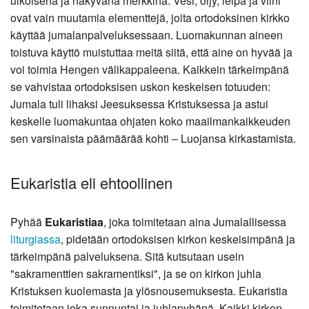
ulkoisena ja näkyvänä merkkinä. Vesi, öljy, leipä ja viini
ovat vain muutamia elementtejä, joita ortodoksinen kirkko
käyttää jumalanpalveluksessaan. Luomakunnan aineen
toistuva käyttö muistuttaa meitä siitä, että aine on hyvää ja
voi toimia Hengen välikappaleena. Kaikkein tärkeimpänä
se vahvistaa ortodoksisen uskon keskeisen totuuden:
Jumala tuli lihaksi Jeesuksessa Kristuksessa ja astui
keskelle luomakuntaa ohjaten koko maailmankaikkeuden
sen varsinaista päämäärää kohti – Luojansa kirkastamista.
Eukaristia eli ehtoollinen
Pyhää
Eukaristiaa
, joka toimitetaan aina Jumalallisessa
liturgiassa
, pidetään ortodoksisen kirkon keskeisimpänä ja
tärkeimpänä palveluksena. Sitä kutsutaan usein
"sakramenttien sakramentiksi", ja se on kirkon juhla
Kristuksen kuolemasta ja ylösnousemuksesta. Eukaristia
toimitetaan joka sunnuntai ja juhlapyhänä. Kaikki kirkon