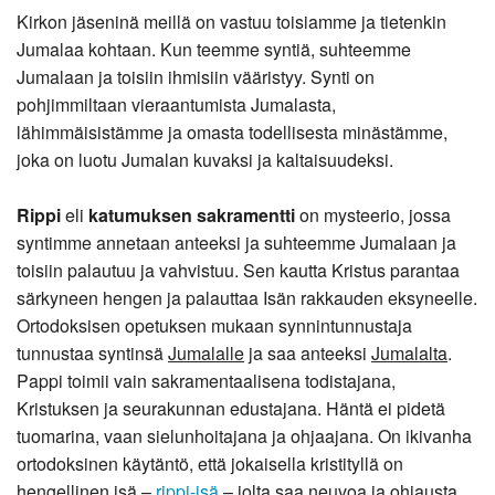
Kirkon jäseninä meillä on vastuu toisiamme ja tietenkin
Jumalaa kohtaan. Kun teemme syntiä, suhteemme
Jumalaan ja toisiin ihmisiin vääristyy. Synti on
pohjimmiltaan vieraantumista Jumalasta,
lähimmäisistämme ja omasta todellisesta minästämme,
joka on luotu Jumalan kuvaksi ja kaltaisuudeksi.
Rippi
eli
katumuksen sakramentti
on mysteerio, jossa
syntimme annetaan anteeksi ja suhteemme Jumalaan ja
toisiin palautuu ja vahvistuu. Sen kautta Kristus parantaa
särkyneen hengen ja palauttaa Isän rakkauden eksyneelle.
Ortodoksisen opetuksen mukaan synnintunnustaja
tunnustaa syntinsä
Jumalalle
ja saa anteeksi
Jumalalta
.
Pappi toimii vain sakramentaalisena todistajana,
Kristuksen ja seurakunnan edustajana. Häntä ei pidetä
tuomarina, vaan sielunhoitajana ja ohjaajana. On ikivanha
ortodoksinen käytäntö, että jokaisella kristityllä on
hengellinen isä –
rippi-isä
– jolta saa neuvoa ja ohjausta.