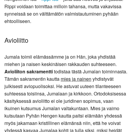
Rippi voidaan toimittaa milloin tahansa, mutta vakavissa
synneissä se on välttämätön valmistautuminen pyhään
ehtoolliseen.
Avioliitto
Jumala toimii elämässämme ja on Hän, joka yhdistää
miehen ja naisen keskinäisen rakkauden suhteeseen.
Avioliiton sakramentti
todistaa tästä Jumalan toiminnasta.
Tämän sakramentin kautta
mies ja nainen
yhdistyvät
julkisesti aviopuolisoksi. He astuvat uuteen tilanteeseen
suhteessa toisiinsa, Jumalaan ja kirkkoon. Ortodoksisessa
käsityksessä avioliitto ei ole juridinen sopimus, vaan
ikuinen kutsumus Jumalan valtakuntaan. Mies ja vaimo
kutsutaan Pyhän Hengen kautta paitsi elämään yhdessä
myös jakamaan kristillinen elämänsä niin, että he voivat
yhdessä kasvaa Jumalaa kohti ja tulla siksi, miksi heidät