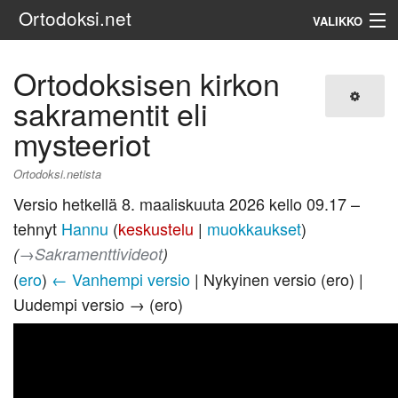
Ortodoksi.net
VALIKKO
Ortodoksinen kirkko
Ortodoksisen kirkon
sakramentit eli
Haku
mysteeriot
Ortodoksi.netista
Versio hetkellä 8. maaliskuuta 2026 kello 09.17 –
tehnyt
Hannu
(
keskustelu
|
muokkaukset
)
(
→‎Sakramenttivideot
)
(
ero
)
← Vanhempi versio
| Nykyinen versio (ero) |
Uudempi versio → (ero)