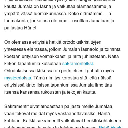
kautta Jumala on läsnä ja vaikuttaa elämässämme ja
ympäröivässä luomakunnassa. Koko elämämme – ja
luomakunta, jonka osa olemme – osoittaa Jumalaan ja
paljastaa Hänet.
On olemassa erityisiä hetkiä ortodoksikristittyjen
yhteisessä elämässä, jolloin Jumalan läsnäolo ja toiminta
koetaan erityisen voimakkaasti ja niitä juhlistetaan. Näitä
kirkon tapahtumia kutsutaan
sakramenteiksi
.
Ortodoksisessa kirkossa on perinteisesti puhuttu myös
mysteerioista
. Tämä nimitys korostaa sitä, että näissä
erityisissä kirkollisissa tapahtumissa Jumala ilmoittaa
itsensä kansansa rukousten ja tekojen kautta.
Sakramentit eivät ainoastaan paljasta meille Jumalaa,
vaan tekevät meidät myös vastaanottavaisiksi Häntä
kohtaan. Kaikki sakramentit vaikuttavat henkilökohtaiseen
suhteeseemme Jumalan ja toistemme kanssa.
Pyhä Henki