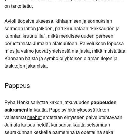
on tarkoitettu.
Avioliittopalveluksessa, kihlaamisen ja sormuksien
sormeen laiton jälkeen, pari kruunataan "kirkkauden ja
kunnian kruunuilla", mikä merkitsee uuden perheen
perustamista Jumalan alaisuuteen. Palveluksen lopussa
mies ja vaimo juovat yhteisestä maljasta, mikä muistuttaa
Kaanaan häistä ja symboloi yhteisen elämän ilojen ja
taakkojen jakamista.
Pappeus
Pyhä Henki säilyttää kirkon jatkuvuuden
pappeuden
sakramentin
kautta. Pappisvihkimyksessä kirkon
valitsemat
miehet
erotetaan erityiseen palvelutehtävään.
Jumala kutsuu heidät kansansa kautta seisomaan
seurakunnan keskellä paimenina ja opettajina sekä