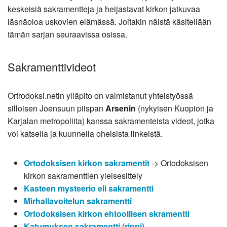
keskeisiä sakramentteja ja heijastavat kirkon jatkuvaa
läsnäoloa uskovien elämässä. Joitakin näistä käsitellään
tämän sarjan seuraavissa osissa.
Sakramenttivideot
Ortrodoksi.netin ylläpito on valmistanut yhteistyössä
silloisen Joensuun piispan
Arsenin
(nykyisen Kuopion ja
Karjalan metropoliita) kanssa sakramenteista videot, jotka
voi katsella ja kuunnella oheisista linkeistä.
Ortodoksisen kirkon sakramentit
-> Ortodoksisen
kirkon sakramenttien yleisesittely
Kasteen mysteerio eli sakramentti
Mirhallavoitelun sakramentti
Ortodoksisen kirkon ehtoollisen skramentti
Katumuksen sakramentti (rippi)