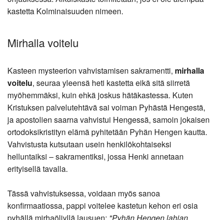
kastetta Kolminaisuuden nimeen.
Mirhalla voitelu
Kasteen mysteerion vahvistamisen sakramentti,
mirhalla
voitelu
, seuraa yleensä heti kastetta eikä sitä siirretä
myöhemmäksi, kuin ehkä joskus hätäkastessa. Kuten
Kristuksen palvelutehtävä sai voiman Pyhästä Hengestä,
ja apostolien saarna vahvistui Hengessä, samoin jokaisen
ortodoksikristityn elämä pyhitetään Pyhän Hengen kautta.
Vahvistusta kutsutaan usein henkilökohtaiseksi
helluntaiksi – sakramentiksi, jossa Henki annetaan
erityisellä tavalla.
Tässä vahvistuksessa, voidaan myös sanoa
konfirmaatiossa, pappi voitelee kastetun kehon eri osia
pyhällä mirhaöljyllä lausuen:
"Pyhän Hengen lahjan