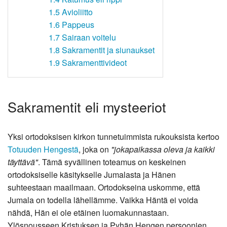
1.5
Avioliitto
1.6
Pappeus
1.7
Sairaan voitelu
1.8
Sakramentit ja siunaukset
1.9
Sakramenttivideot
Sakramentit eli mysteeriot
Yksi ortodoksisen kirkon tunnetuimmista rukouksista kertoo
Totuuden Hengestä
, joka on
"jokapaikassa oleva ja kaikki
täyttävä"
. Tämä syvällinen toteamus on keskeinen
ortodoksiselle käsitykselle Jumalasta ja Hänen
suhteestaan maailmaan. Ortodokseina uskomme, että
Jumala on todella lähellämme. Vaikka Häntä ei voida
nähdä, Hän ei ole etäinen luomakunnastaan.
Ylösnousseen Kristuksen ja Pyhän Hengen persoonien