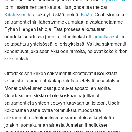
toimii sakramenttien kautta. Hän johdattaa meidät
Kristuksen
luo, joka yhdistää meidät
Isään
. Osallistumalla
sakramentteihin lähestymme Jumalaa ja vastaanotamme
Pyhän Hengen lahjoja. Tätä prosessia kutsutaan
ortodoksisuudessa jumalallistumiseksi eli
theosikseksi
, ja
se tapahtuu yhteisössä, ei eristyksissä. Vaikka sakramentit
kohdistuvat jokaiseen yksilöön nimeltä, ne ovat koko kirkon
kokemuksia.
Ortodoksisen kirkon sakramentit koostuvat rukouksista,
veisuista, raamatunlukukappaleista, eleistä ja saatoista.
Monet palvelusten osat juontuvat apostolien ajoilta.
Ortodoksinen kirkko ei ole koskaan rajoittanut
sakramentteja yhteen tiettyyn kaavaan tai tekoon. Usein
kokonainen sarja pyhiä toimituksia muodostaa
sakramentin. Useimmissa sakramenteissa käytetään
jotakin luomakunnan ainesta Jumalan ilmoituksen