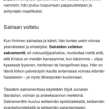
naimisiin, hän joutuu luopumaan pappeudestaan ja
siirtymään maallikoksi.
Sairaan voitelu
Kun ihminen sairastaa ja kärsii, hän tuntee usein olonsa
yksinäiseksi ja eristetyksi.
Sairaiden voitelun
sakramentti
, eli
rukousöljypalvelus
, muistuttaa meitä siitä,
että Kristus on meidän kanssamme, kun kärsimme – olipa
kyseessä fyysinen, henkinen tai hengellinen kipu. Hän on
läsnä kirkon palvelutyön kautta antamassa voimaa elämän
haasteisiin – ja myös lähestyvään kuolemaan.
Tässäkin sakramentissa käytetään öljyä Jumalan
läsnäolon, voiman ja anteeksiannon merkkinä.
Sakramenttiin kuuluu seitsemän epistolatekstiä, seitsemän
evankeliumitekstiä ja seitsemän parantamiseen