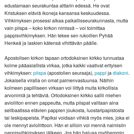
edustamaan seurakuntaa alttarin edessä. He ovat
Kristuksen eläviä ikoneja kansansa keskuudessa.
Vihkimyksen prosessi alkaa paikallisseurakunnasta, mutta
vain piispa – koko kirkon nimissä – voi toimittaa
pappisvihkimyksen. Hän tekee sen rukoillen Pyhää
Henkeä ja laskien kätensä vihittävän päälle.
Apostolisen kirkon tapaan ortodoksinen kirkko tunnustaa
kolme pääasiallista virkaa, jotka kaikki vaativat erityisen
vihkimyksen:
piispa
(apostolien seuraaja),
pappi
ja
diakoni
.
Jokaisella viralla on omat paimenvastuunsa. Näihin
kolmeen papilliseen virkaan voi liittyä muita kirkollisia
arvonimiä ja tehtäviä. Ortodoksinen kirkko sallii miehen
avioliiton ennen pappeutta, mutta piispat valitaan aina
selibaatissa elävien pappien joukosta, luostaripapistosta
tai leskipapeista. Papiksi voidaan vihkiä myös mies, joka ei
ole mennyt avioliittoon. Hän ei silloin voi mennä naimisiin
pappisvihkimyksen jälkeen. Jos hän haluaa myöhemmin