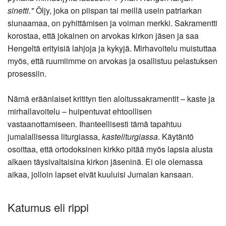
sinetti."
Öljy, joka on piispan tai meillä usein patriarkan
siunaamaa, on pyhittämisen ja voiman merkki. Sakramentti
korostaa, että jokainen on arvokas kirkon jäsen ja saa
Hengeltä erityisiä lahjoja ja kykyjä. Mirhavoitelu muistuttaa
myös, että ruumiimme on arvokas ja osallistuu pelastuksen
prosessiin.
Nämä eräänlaiset kritityn tien aloitussakramentit – kaste ja
mirhallavoitelu – huipentuvat ehtoollisen
vastaanottamiseen. Ihanteellisesti tämä tapahtuu
jumalallisessa liturgiassa,
kasteliturgiassa
. Käytäntö
osoittaa, että ortodoksinen kirkko pitää myös lapsia alusta
alkaen täysivaltaisina kirkon jäseninä. Ei ole olemassa
aikaa, jolloin lapset eivät kuuluisi Jumalan kansaan.
Katumus eli rippi