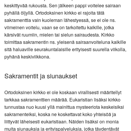
keskittyvää rukousta. Sen jälkeen pappi voitelee sairaan
pyhällä öljyllä. Ortodoksinen kirkko ei rajoita tätä
sakramenttia vain kuoleman lähestyessä, se ei ole ns.
viimeinen voitelu, vaan se on tarkoitettu kaikille, jotka
kärsivät ruumiin, mielen tai sielun sairaudesta. Kirkko
toimittaa sakramentin ns. yleisenä sairaanvoiteluna kaikille
sitä haluaville seurakuntalaisille erityisesti suurella viikolla,
pyhänä keskiviikkona.
Sakramentit ja siunaukset
Ortodoksinen kirkko ei ole koskaan virallisesti määritellyt
tarkkaa sakramenttien määrää. Eukaristian lisäksi kirkko
tunnustaa nuo kuusi yllä mainittua mysteeriota keskeisiksi
sakramenteiksi, koska ne koskettavat koko yhteisöä ja
liittyvät läheisesti eukaristiaan. Näiden lisäksi on monia
muita siunauksia ja erityispalveluksia, jotka täydentävät