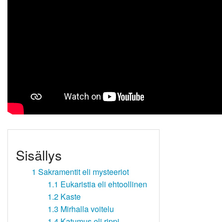
Sisällys
1
Sakramentit eli mysteeriot
1.1
Eukaristia eli ehtoollinen
1.2
Kaste
1.3
Mirhalla voitelu
1.4
Katumus eli rippi