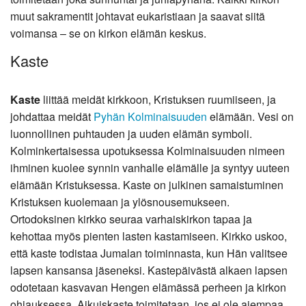
muut sakramentit johtavat eukaristiaan ja saavat siitä
voimansa – se on kirkon elämän keskus.
Kaste
Kaste
liittää meidät kirkkoon, Kristuksen ruumiiseen, ja
johdattaa meidät
Pyhän Kolminaisuuden
elämään. Vesi on
luonnollinen puhtauden ja uuden elämän symboli.
Kolminkertaisessa upotuksessa Kolminaisuuden nimeen
ihminen kuolee synnin vanhalle elämälle ja syntyy uuteen
elämään Kristuksessa. Kaste on julkinen samaistuminen
Kristuksen kuolemaan ja ylösnousemukseen.
Ortodoksinen kirkko seuraa varhaiskirkon tapaa ja
kehottaa myös pienten lasten kastamiseen. Kirkko uskoo,
että kaste todistaa Jumalan toiminnasta, kun Hän valitsee
lapsen kansansa jäseneksi. Kastepäivästä alkaen lapsen
odotetaan kasvavan Hengen elämässä perheen ja kirkon
ohjauksessa. Aikuiskaste toimitetaan, jos ei ole aiempaa