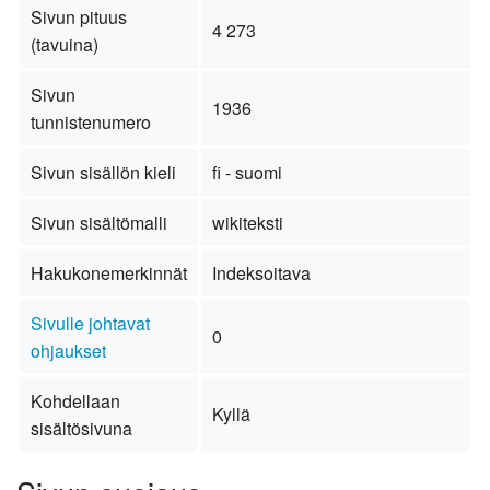
Sivun pituus
4 273
(tavuina)
Sivun
1936
tunnistenumero
Sivun sisällön kieli
fi - suomi
Sivun sisältömalli
wikiteksti
Hakukonemerkinnät
Indeksoitava
Sivulle johtavat
0
ohjaukset
Kohdellaan
Kyllä
sisältösivuna