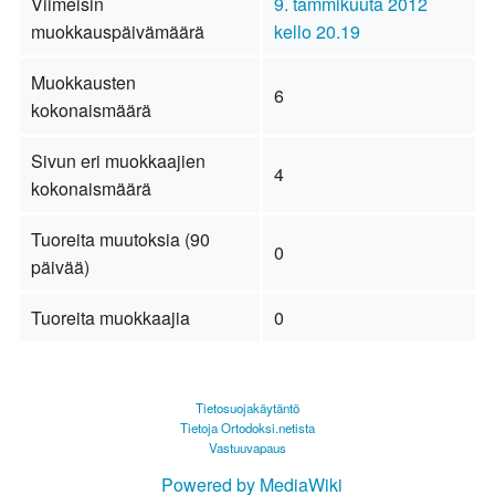
Viimeisin
9. tammikuuta 2012
muokkauspäivämäärä
kello 20.19
Muokkausten
6
kokonaismäärä
Sivun eri muokkaajien
4
kokonaismäärä
Tuoreita muutoksia (90
0
päivää)
Tuoreita muokkaajia
0
Tietosuojakäytäntö
Tietoja Ortodoksi.netista
Vastuuvapaus
Powered by MediaWiki