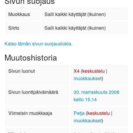
Sivun suojaus
Muokkaus
Salli kaikki käyttäjät (ikuinen)
Siirto
Salli kaikki käyttäjät (ikuinen)
Katso tämän sivun suojauslokia.
Muutoshistoria
Sivun luonut
X4
(
keskustelu
|
muokkaukset
)
Sivun luontipäivämäärä
30. marraskuuta 2008
kello 15.14
Viimeisin muokkaaja
Petja
(
keskustelu
|
muokkaukset
)