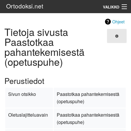
Ortodoksi.net
VALIKKO
Ortodoksinen kirkko
Ohjeet
Tietoja sivusta
Haku
Paastotkaa
pahantekemisestä
(opetuspuhe)
Perustiedot
Sivun otsikko
Paastotkaa pahantekemisestä
(opetuspuhe)
Oletuslajitteluavain
Paastotkaa pahantekemisestä
(opetuspuhe)