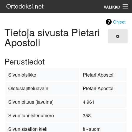
Ortodoksi.net
VALIKKO
Ortodoksinen kirkko
Ohjeet
Tietoja sivusta Pietari
Haku
Apostoli
Perustiedot
Sivun otsikko
Pietari Apostoli
Oletuslajitteluavain
Pietari Apostoli
Sivun pituus (tavuina)
4 961
Sivun tunnistenumero
358
Sivun sisällön kieli
fi - suomi