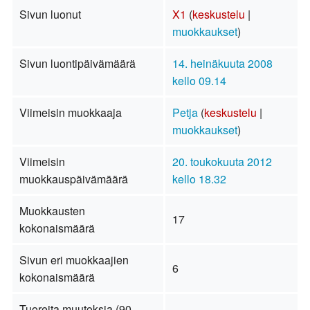
Sivun luonut
X1
(
keskustelu
|
muokkaukset
)
Sivun luontipäivämäärä
14. heinäkuuta 2008
kello 09.14
Viimeisin muokkaaja
Petja
(
keskustelu
|
muokkaukset
)
Viimeisin
20. toukokuuta 2012
muokkauspäivämäärä
kello 18.32
Muokkausten
17
kokonaismäärä
Sivun eri muokkaajien
6
kokonaismäärä
Tuoreita muutoksia (90