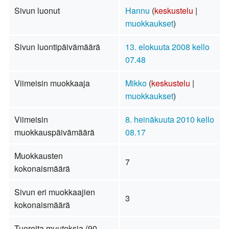
Sivun luonut
Hannu
(
keskustelu
|
muokkaukset
)
Sivun luontipäivämäärä
13. elokuuta 2008 kello
07.48
Viimeisin muokkaaja
Mikko
(
keskustelu
|
muokkaukset
)
Viimeisin
8. heinäkuuta 2010 kello
muokkauspäivämäärä
08.17
Muokkausten
7
kokonaismäärä
Sivun eri muokkaajien
3
kokonaismäärä
Tuoreita muutoksia (90