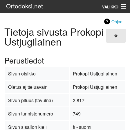
Ortodoksi.net
VALIKKO
Ortodoksinen kirkko
Ohjeet
Tietoja sivusta Prokopi
Haku
Ustjugilainen
Perustiedot
Sivun otsikko
Prokopi Ustjugilainen
Oletuslajitteluavain
Prokopi Ustjugilainen
Sivun pituus (tavuina)
2 817
Sivun tunnistenumero
749
Sivun sisällön kieli
fi - suomi