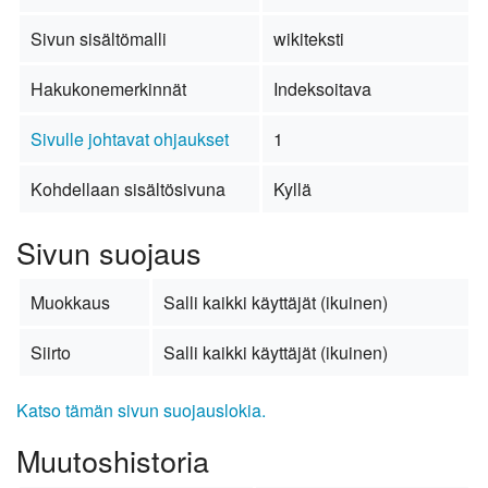
Sivun sisältömalli
wikiteksti
Hakukonemerkinnät
Indeksoitava
Sivulle johtavat ohjaukset
1
Kohdellaan sisältösivuna
Kyllä
Sivun suojaus
Muokkaus
Salli kaikki käyttäjät (ikuinen)
Siirto
Salli kaikki käyttäjät (ikuinen)
Katso tämän sivun suojauslokia.
Muutoshistoria