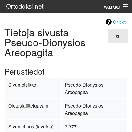
Ortodoksi.net
VALIKKO
Ortodoksinen kirkko
Ohjeet
Tietoja sivusta
Haku
Pseudo-Dionysios
Areopagita
Perustiedot
Sivun otsikko
Pseudo-Dionysios
Areopagita
Oletuslajitteluavain
Pseudo-Dionysios
Areopagita
Sivun pituus (tavuina)
3 377