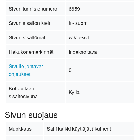
Sivun tunnistenumero
6659
Sivun sisällön kieli
fi - suomi
Sivun sisältömalli
wikiteksti
Hakukonemerkinnät
Indeksoitava
Sivulle johtavat
0
ohjaukset
Kohdellaan
Kyllä
sisältösivuna
Sivun suojaus
Muokkaus
Salli kaikki käyttäjät (ikuinen)