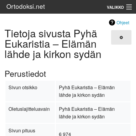
Ortodoksi.net
VALIKKO
Ortodoksinen kirkko
Ohjeet
Tietoja sivusta Pyhä
Haku
Eukaristia – Elämän
lähde ja kirkon sydän
Perustiedot
Sivun otsikko
Pyhä Eukaristia – Elämän
lähde ja kirkon sydän
Oletuslajitteluavain
Pyhä Eukaristia – Elämän
lähde ja kirkon sydän
Sivun pituus
6 974