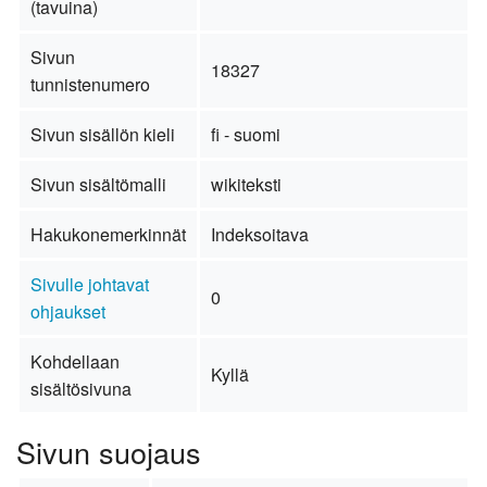
(tavuina)
Sivun
18327
tunnistenumero
Sivun sisällön kieli
fi - suomi
Sivun sisältömalli
wikiteksti
Hakukonemerkinnät
Indeksoitava
Sivulle johtavat
0
ohjaukset
Kohdellaan
Kyllä
sisältösivuna
Sivun suojaus