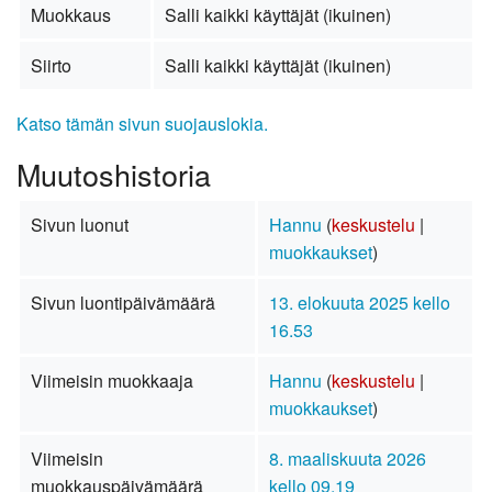
Muokkaus
Salli kaikki käyttäjät (ikuinen)
Siirto
Salli kaikki käyttäjät (ikuinen)
Katso tämän sivun suojauslokia.
Muutoshistoria
Sivun luonut
Hannu
(
keskustelu
|
muokkaukset
)
Sivun luontipäivämäärä
13. elokuuta 2025 kello
16.53
Viimeisin muokkaaja
Hannu
(
keskustelu
|
muokkaukset
)
Viimeisin
8. maaliskuuta 2026
muokkauspäivämäärä
kello 09.19